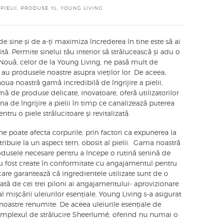
PIELII
,
PRODUSE YL
,
YOUNG LIVING
 sine și de a-ți maximiza încrederea în tine este să ai
nită. Permite sinelui tău interior să strălucească și adu o
! Nouă, celor de la Young Living, ne pasă mult de
 au produsele noastre asupra vieților lor. De aceea,
ua noastră gamă incredibilă de îngrijire a pielii,
 de produse delicate, inovatoare, oferă utilizatorilor
na de îngrijire a pielii în timp ce canalizează puterea
ru o piele strălucitoare și revitalizată.
ne poate afecta corpurile, prin factori ca expunerea la
ntribuie la un aspect tern, obosit al pielii. Gama noastră
dusele necesare pentru a începe o rutină senină de
 au fost create în conformitate cu angajamentul pentru
care garantează că ingredientele utilizate sunt de o
tată de cei trei piloni ai angajamentului- aprovizionare
al mișcării uleiurilor esențiale, Young Living s-a asigurat
oastre renumite. De aceea uleiurile esențiale de
complexul de strălucire Sheerlumé, oferind nu numai o