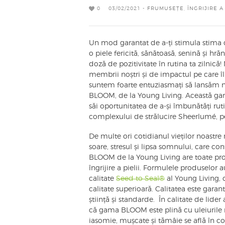
0
03/02/2021 -
FRUMUSEȚE
,
ÎNGRIJIRE A 
Un mod garantat de a-ți stimula stima de
o piele fericită, sănătoasă, senină și hră
doză de pozitivitate în rutina ta zilnică
membrii noștri și de impactul pe care îl
suntem foarte entuziasmați să lansăm no
BLOOM, de la Young Living. Această gamă
săi oportunitatea de a-și îmbunătăți ruti
complexului de strălucire Sheerlumé, pent
De multe ori cotidianul vieților noastre 
soare, stresul și lipsa somnului, care co
BLOOM de la Young Living are toate pro
îngrijire a pielii. Formulele produselor
calitate
Seed to Seal®
al Young Living, 
calitate superioară. Calitatea este garan
știință și standarde. În calitate de lider 
că gama BLOOM este plină cu uleiurile n
iasomie, mușcate și tămâie se află în 