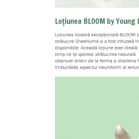
Loțiunea BLOOM by Young L
Loțiunea noastră excepțională BLOOM b
strălucire Sheerlumé și a fost infuzată
disponibile. Această loțiune este ideală 
timp ce își sporesc strălucirea naturală.
obținute direct de la ferma și distileria 
îmbunătăți aspectul neuniform al tenului