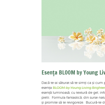
Esența BLOOM by Young Li
Dacă te-ai săturat să te simți ca și cum pi
esența
BLOOM by Young Living Brighte
esență luminoasă, cu textură de gel, inf
pielii. Formula fantastică, din surse natu
și promite să te revigoreze. Bucură-te 