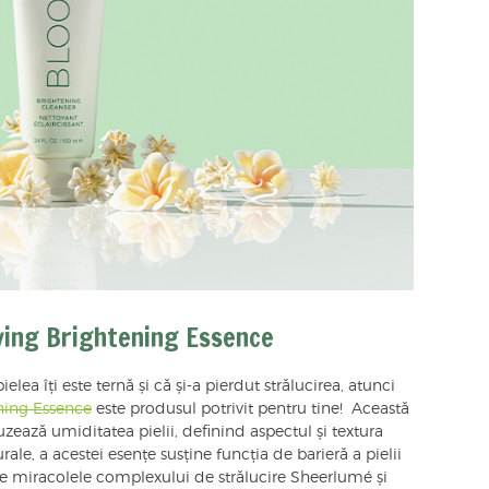
ving Brightening Essence
elea îți este ternă și că și-a pierdut strălucirea, atunci
ning Essence
este produsul potrivit pentru tine! Această
uzează umiditatea pielii, definind aspectul și textura
rale, a acestei esențe susține funcția de barieră a pielii
de miracolele complexului de strălucire Sheerlumé și