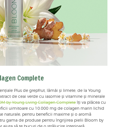
llagen Complete
esențiale Plus de grepfrut, lămâi și limete, de la Young
extract de ceai verde cu iasomie și vitamine și minerale
M by Young Living Collagen Complete
îți va plăcea cu
eficii uimitoare cu 10.000 mg de colagen marin lichid
se naturale, pentru beneficii maxime și o aromă
tru gama de produse pentru îngrijirea pielii Bloom by
or ajuta să te bucuri de o strălucire interioară