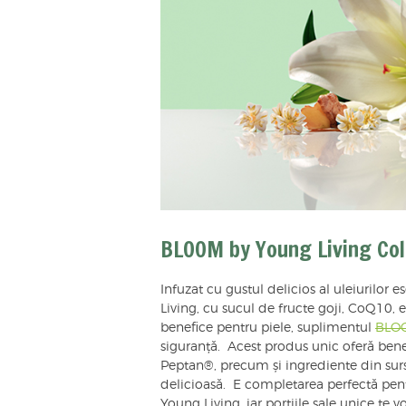
BLOOM by Young Living Co
Infuzat cu gustul delicios al uleiurilor 
Living, cu sucul de fructe goji, CoQ10, 
benefice pentru piele, suplimentul
BLOO
siguranță. Acest produs unic oferă ben
Peptan®, precum și ingrediente din sur
delicioasă. E completarea perfectă pen
Young Living, iar porțiile sale unice te v