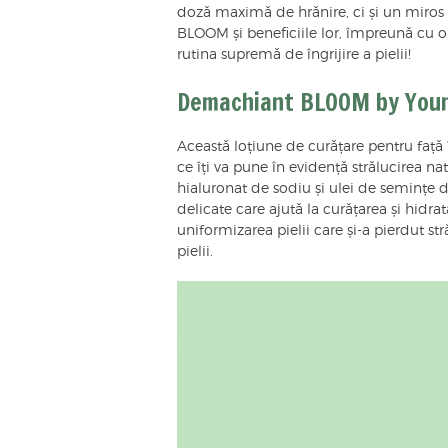
doză maximă de hrănire, ci și un miros
BLOOM și beneficiile lor, împreună cu o 
rutina supremă de îngrijire a pielii!
Demachiant BLOOM by Youn
Această loțiune de curățare pentru față î
ce îți va pune în evidență strălucirea na
hialuronat de sodiu și ulei de semințe 
delicate care ajută la curățarea și hidra
uniformizarea pielii care și-a pierdut str
pielii.