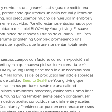
a y nutrida es una garantía casi segura de recibir una
 permitiendo que irradies un brillo natural y llenes de
Living, nos preocupamos mucho de nuestros miembros y
nen en sus vidas. Por ello, estamos entusiasmados por
cuidado de la piel BLOOM by Young Living. Es suave,
portunidad de renovar su rutina de cuidado. Esta línea
heerlumé Brightening Complex, prometiendo una
á que, aquellos que la usen, se sientan totalmente
 nuestros cuerpos con factores como la exposición al
ontribuyen a que nuestra piel se sienta cansada, esté
OM by Young Living tiene todo lo que necesitas para
ble. Y las fórmulas de los productos han sido elaboradas
so de calidad
Seed to Seal®
de Young Living que
tilizan en tus productos serán de una calidad
pilares: suministros, procesos y estándares. Como líder
s, Young Living también siente pasión por garantizar
nuestros aceites conocidos mundialmente y aceites
 Geranium y Frankincense, pueden encontrarse en estos