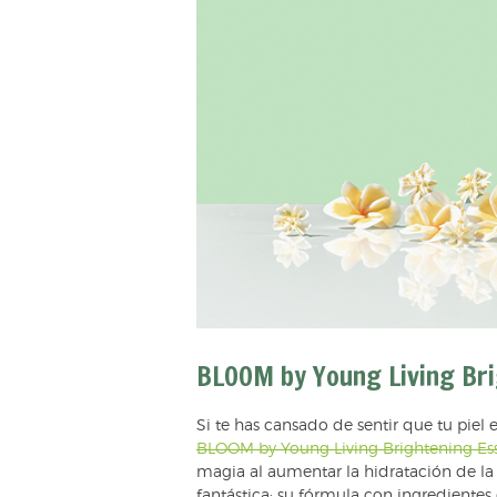
BLOOM by Young Living Br
Si te has cansado de sentir que tu piel 
BLOOM by Young Living Brightening Es
magia al aumentar la hidratación de la p
fantástica; su fórmula con ingrediente