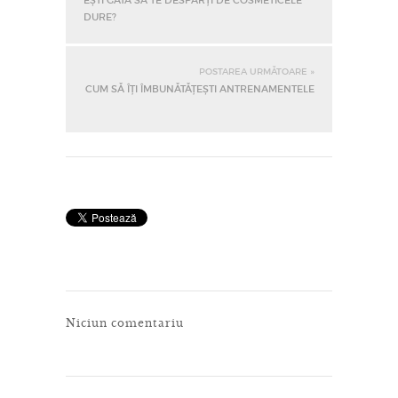
EȘTI GATA SĂ TE DESPARȚI DE COSMETICELE
DURE?
POSTAREA URMĂTOARE »
CUM SĂ ÎȚI ÎMBUNĂTĂȚEȘTI ANTRENAMENTELE
Niciun comentariu