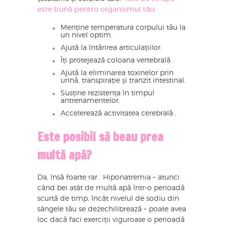
este bună pentru organismul tău:
Menține temperatura corpului tău la
un nivel optim.
Ajută la întărirea articulațiilor.
Îți protejează coloana vertebrală .
Ajută la eliminarea toxinelor prin
urină, transpirație și tranzit intestinal.
Susține rezistența în timpul
antrenamentelor.
Accelerează activitatea cerebrală .
Este posibil să beau prea
multă apă?
Da, însă foarte rar. Hiponatremia – atunci
când bei atât de multă apă într-o perioadă
scurtă de timp, încât nivelul de sodiu din
sângele tău se dezechilibrează – poate avea
loc dacă faci exerciții viguroase o perioadă