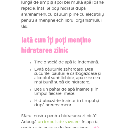
lungă de timp și apoi bei multă apă foarte
repede. Însă, te poți hidrata după
antrenament cu băuturi pline cu electroliți
pentru a menține echilibrul organismului
tău.
Iată cum îți poți menține
hidratarea zilnic
Ține o sticlă de apă la îndemână.
Evită băuturile zaharoase. Deși
sucurile, băuturile carbogazoase și
alcoolul sunt lichide, apa este cea
mai bună sursă de hidratare.
Bea un pahar de apă înainte și în
timpul fiecărei mese.
Hidratează-te înainte, în timpul și
după antrenament.
Sfatul nostru pentru hidratarea zilnică?
Adaugă
un impuls de savoare
în apa ta,
pentru a te bucura de fiecare strop.
Iată