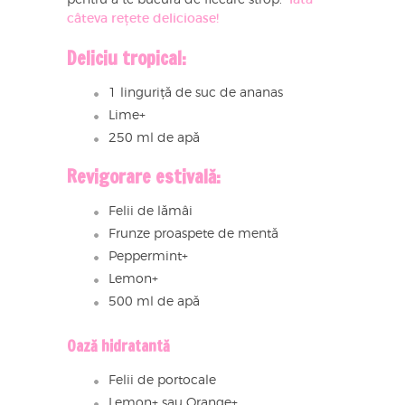
câteva rețete delicioase!
Deliciu tropical:
1 linguriță de suc de ananas
Lime+
250 ml de apă
Revigorare estivală:
Felii de lămâi
Frunze proaspete de mentă
Peppermint+
Lemon+
500 ml de apă
Oază hidratantă
Felii de portocale
Lemon+ sau Orange+