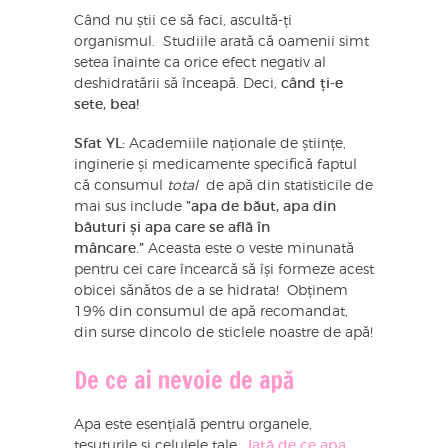
Când nu știi ce să faci, ascultă-ți
organismul. Studiile arată că oamenii simt
setea înainte ca orice efect negativ al
deshidratării să înceapă. Deci,
când ți-e
sete, bea!
Sfat YL:
Academiile naționale de științe,
inginerie și medicamente specifică faptul
că consumul
total
de apă din statisticile de
mai sus include
”apa de băut, apa din
băuturi și apa care se află în
mâncare.”
Aceasta este o veste minunată
pentru cei care încearcă să își formeze acest
obicei sănătos de a se hidrata! Obținem
19% din consumul de apă recomandat,
din surse dincolo de sticlele noastre de apă!
De ce ai nevoie de apă
Apa este esențială pentru organele,
țesuturile și celulele tale.
Iată de ce apa