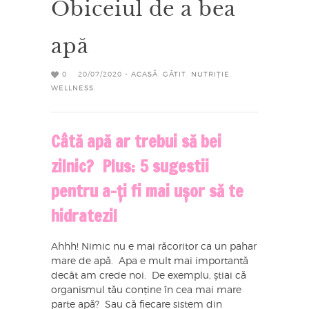
Obiceiul de a bea
apă
0
20/07/2020 -
ACASĂ
,
GĂTIT
,
NUTRIȚIE
,
WELLNESS
Câtă apă ar trebui să bei
zilnic? Plus: 5 sugestii
pentru a-ți fi mai ușor să te
hidratezi!
Ahhh! Nimic nu e mai răcoritor ca un pahar
mare de apă. Apa e mult mai importantă
decât am crede noi. De exemplu, știai că
organismul tău conține în cea mai mare
parte apă? Sau că fiecare sistem din