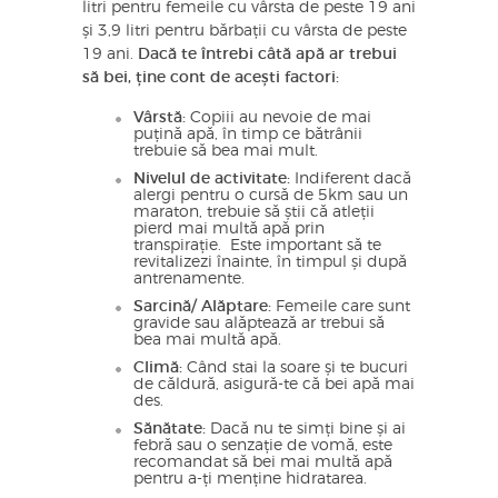
litri pentru femeile cu vârsta de peste 19 ani
și 3,9 litri pentru bărbații cu vârsta de peste
19 ani.
Dacă te întrebi câtă apă ar trebui
să bei, ține cont de acești factori:
Vârstă:
Copiii au nevoie de mai
puțină apă, în timp ce bătrânii
trebuie să bea mai mult.
Nivelul de activitate:
Indiferent dacă
alergi pentru o cursă de 5km sau un
maraton, trebuie să știi că atleții
pierd mai multă apă prin
transpirație. Este important să te
revitalizezi înainte, în timpul și după
antrenamente.
Sarcină/ Alăptare:
Femeile care sunt
gravide sau alăptează ar trebui să
bea mai multă apă.
Climă:
Când stai la soare și te bucuri
de căldură, asigură-te că bei apă mai
des.
Sănătate:
Dacă nu te simți bine și ai
febră sau o senzație de vomă, este
recomandat să bei mai multă apă
pentru a-ți menține hidratarea.