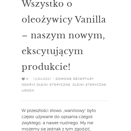
Wszystko o
oleożywicy Vanilla
– naszym nowym,
ekscytującym
produkcie!
0
12/04/2021 -
DOMOWE RECEPTURY
,
ODKRYJ OLEJKI ETERYCZNE
,
OLEJKI ETERYCZNE
,
URODA
W przeszłości słowo „waniliowy” było
często używane do opisania czegoś
zwykłego, a nawet nudnego. My nie
możemy się jednak z tym zgodzić,