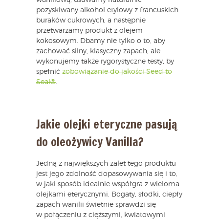
waniliową, usuwamy naturalnie
pozyskiwany alkohol etylowy z francuskich
buraków cukrowych, a następnie
przetwarzamy produkt z olejem
kokosowym. Dbamy nie tylko o to, aby
zachować silny, klasyczny zapach, ale
wykonujemy także rygorystyczne testy, by
spełnić
zobowiązanie do jakości Seed to
Seal®
.
Jakie olejki eteryczne pasują
do oleożywicy Vanilla?
Jedną z największych zalet tego produktu
jest jego zdolność dopasowywania się i to,
w jaki sposób idealnie współgra z wieloma
olejkami eterycznymi. Bogaty, słodki, ciepły
zapach wanilii świetnie sprawdzi się
w połączeniu z cięższymi, kwiatowymi