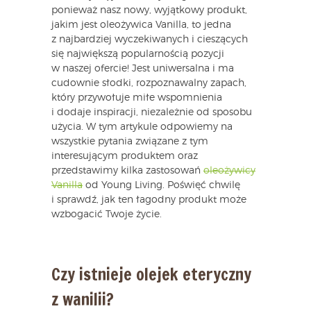
ponieważ nasz nowy, wyjątkowy produkt,
jakim jest oleożywica Vanilla, to jedna
z najbardziej wyczekiwanych i cieszących
się największą popularnością pozycji
w naszej ofercie! Jest uniwersalna i ma
cudownie słodki, rozpoznawalny zapach,
który przywołuje miłe wspomnienia
i dodaje inspiracji, niezależnie od sposobu
użycia. W tym artykule odpowiemy na
wszystkie pytania związane z tym
interesującym produktem oraz
przedstawimy kilka zastosowań
oleożywicy
Vanilla
od Young Living. Poświęć chwilę
i sprawdź, jak ten łagodny produkt może
wzbogacić Twoje życie.
Czy istnieje olejek eteryczny
z wanilii?