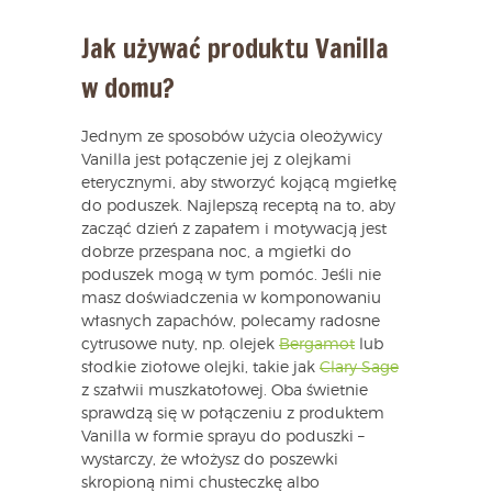
Jak używać produktu Vanilla
w domu?
Jednym ze sposobów użycia oleożywicy
Vanilla jest połączenie jej z olejkami
eterycznymi, aby stworzyć kojącą mgiełkę
do poduszek. Najlepszą receptą na to, aby
zacząć dzień z zapałem i motywacją jest
dobrze przespana noc, a mgiełki do
poduszek mogą w tym pomóc. Jeśli nie
masz doświadczenia w komponowaniu
własnych zapachów, polecamy radosne
cytrusowe nuty, np. olejek
Bergamot
lub
słodkie ziołowe olejki, takie jak
Clary Sage
z szałwii muszkatołowej. Oba świetnie
sprawdzą się w połączeniu z produktem
Vanilla w formie sprayu do poduszki –
wystarczy, że włożysz do poszewki
skropioną nimi chusteczkę albo