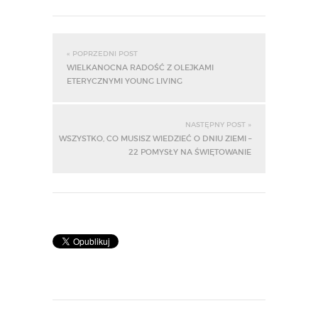
« POPRZEDNI POST
WIELKANOCNA RADOŚĆ Z OLEJKAMI
ETERYCZNYMI YOUNG LIVING
NASTĘPNY POST »
WSZYSTKO, CO MUSISZ WIEDZIEĆ O DNIU ZIEMI –
22 POMYSŁY NA ŚWIĘTOWANIE