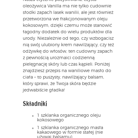
oleożywica Vanilla ma nie tylko cudownie
słodki zapach lasek wanilii, ale jest również
przetworzona we frakcjonowanym oleju
kokosowym, dzięki czemu może stanowić
łagodny dodatek do wielu produktów dla
urody. Niezależnie od tego, czy wzbogacisz
nią swój ulubiony krem nawilżający, czy też
odżywkę do włosów, ten cudowny zapach
z pewnością urozmaici codzienną
pielęgnację skóry lub czas kąpieli. Poniżej
znajdziesz przepis na waniliowe masło do
ciała – to puszysty, nawilżający balsam,
który sprawi, że Twoja skóra będzie
jedwabiście gładka!
Składniki
1 szklanka organicznego oleju
kokosowego
1 szklanka organicznego masła
kakaowego w formie stałej (nie
używaj balsamu)