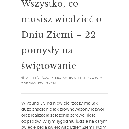
Wszystko, co
musisz wiedzieć o
Dniu Ziemi – 22
pomysły na
świętowanie
0
19/04/2021 -
BEZ KATEGORII
,
STYL ŻYCIA
,
ZDROWY STYL ŻYCIA
W Young Living niewiele rzeczy ma tak
duże znaczenie jak zrównoważony rozwój
oraz realizacja założenia zerowej ilości
odpadów. W tym tygodniu ludzie na całym
świecie będą świętować Dzień Ziemi, który