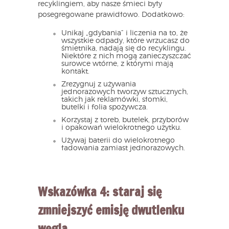
recyklingiem, aby nasze śmieci były
posegregowane prawidłowo. Dodatkowo:
Unikaj „gdybania” i liczenia na to, że
wszystkie odpady, które wrzucasz do
śmietnika, nadają się do recyklingu.
Niektóre z nich mogą zanieczyszczać
surowce wtórne, z którymi mają
kontakt.
Zrezygnuj z używania
jednorazowych tworzyw sztucznych,
takich jak reklamówki, słomki,
butelki i folia spożywcza.
Korzystaj z toreb, butelek, przyborów
i opakowań wielokrotnego użytku.
Używaj baterii do wielokrotnego
ładowania zamiast jednorazowych.
Wskazówka 4: staraj się
zmniejszyć emisję dwutlenku
węgla