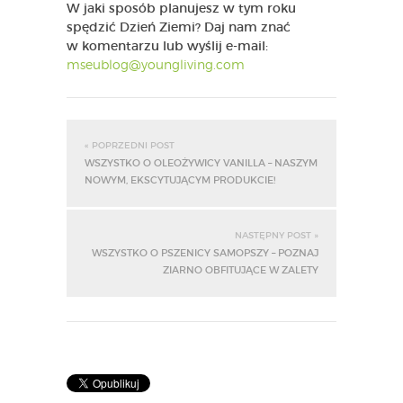
W jaki sposób planujesz w tym roku
spędzić Dzień Ziemi? Daj nam znać
w komentarzu lub wyślij e-mail:
mseublog@youngliving.com
« POPRZEDNI POST
WSZYSTKO O OLEOŻYWICY VANILLA – NASZYM
NOWYM, EKSCYTUJĄCYM PRODUKCIE!
NASTĘPNY POST »
WSZYSTKO O PSZENICY SAMOPSZY – POZNAJ
ZIARNO OBFITUJĄCE W ZALETY