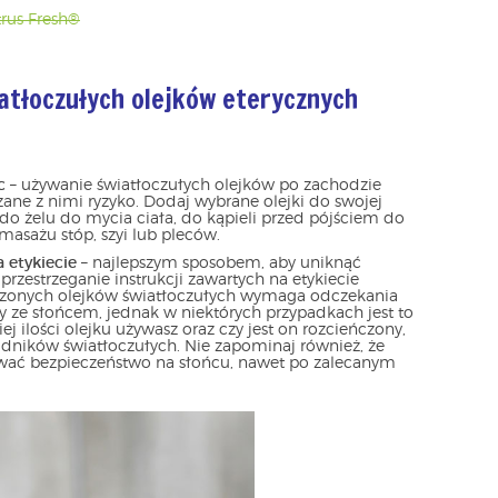
trus Fresh®
atłoczułych olejków eterycznych
c
– używanie światłoczułych olejków po zachodzie
ne z nimi ryzyko. Dodaj wybrane olejki do swojej
. do żelu do mycia ciała, do kąpieli przed pójściem do
masażu stóp, szyi lub pleców.
 etykiecie
– najlepszym sposobem, aby uniknąć
 przestrzeganie instrukcji zawartych na etykiecie
czonych olejków światłoczułych wymaga odczekania
 ze słońcem, jednak w niektórych przypadkach jest to
iej ilości olejku używasz oraz czy jest on rozcieńczony,
dników światłoczułych. Nie zapominaj również, że
wać bezpieczeństwo na słońcu, nawet po zalecanym