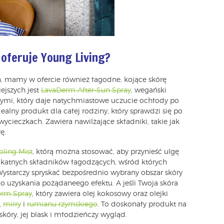
 oferuje Young Living?
, mamy w ofercie również łagodne, kojące skórę
ejszych jest
LavaDerm After-Sun Spray
, wegański
ymi, który daje natychmiastowe uczucie ochłody po
alny produkt dla całej rodziny, który sprawdzi się po
ycieczkach. Zawiera nawilżające składniki, takie jak
ę.
ling Mist
, którą można stosować, aby przynieść ulgę
likatnych składników łagodzących, wśród których
 Wystarczy spryskać bezpośrednio wybrany obszar skóry
 uzyskania pożądaneego efektu. A jeśli Twoja skóra
erm Spray
, który zawiera olej kokosowy oraz olejki
,
mirry
i
rumianu rzymskiego
. To doskonały produkt na
kóry, jej blask i młodzieńczy wygląd.