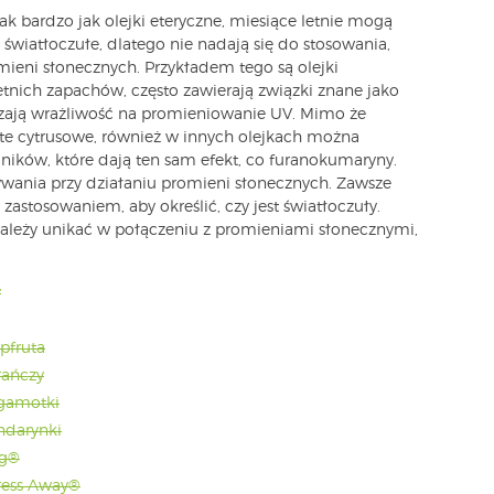
tak bardzo jak olejki eteryczne, miesiące letnie mogą
ą światłoczułe, dlatego nie nadają się do stosowania,
mieni słonecznych. Przykładem tego są olejki
tnich zapachów, często zawierają związki znane jako
szają wrażliwość na promieniowanie UV. Mimo że
 te cytrusowe, również w innych olejkach można
ników, które dają ten sam efekt, co furanokumaryny.
ywania przy działaniu promieni słonecznych. Zawsze
zastosowaniem, aby określić, czy jest światłoczuły.
 należy unikać w połączeniu z promieniami słonecznymi,
y
jpfruta
rańczy
rgamotki
ndarynki
ng®
tress Away®