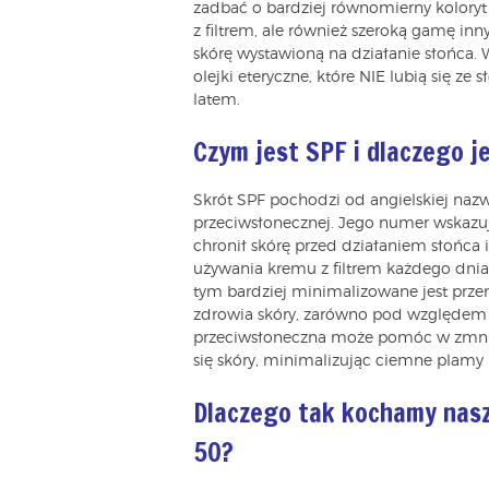
zadbać o bardziej równomierny koloryt s
z filtrem, ale również szeroką gamę in
skórę wystawioną na działanie słońca.
olejki eteryczne, które NIE lubią się 
latem.
Czym jest SPF i dlaczego j
Skrót SPF pochodzi od angielskiej naz
przeciwsłonecznej. Jego numer wskazuj
chronił skórę przed działaniem słońca
używania kremu z filtrem każdego dnia,
tym bardziej minimalizowane jest prz
zdrowia skóry, zarówno pod względem 
przeciwsłoneczna może pomóc w zmnie
się skóry, minimalizując ciemne plamy 
Dlaczego tak kochamy nasz
50?