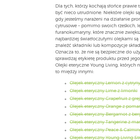
Dla tych, którzy kochają słońce prawie 
być nieco utrudnione. Niektóre olejki s
gdy jesteśmy narażeni na działanie pro
cytrusowe – pomimo swoich rześkich, le
furanokumaryny, które znacznie zwięk
najbardziej światłoczułymi olejkami są
znaleźć składniki lub kompozycje skład
Oznacza to, że nie są bezpieczne do uż
sprawdzaj etykietę produktu przed jego 
Olejki eteryczne Young Living, których
to między innymi:
Olejek eteryczny Lemon z cytryn
Olejek eteryczny Lime z limonki
Olejek eteryczny Grapefruit z gre
Olejek eteryczny Orange z poma
Olejek eteryczny Bergamot z be
Olejek eteryczny Tangerine z ma
Olejek eteryczny Peace & Calmi
Olejek eteryczny Young Living S