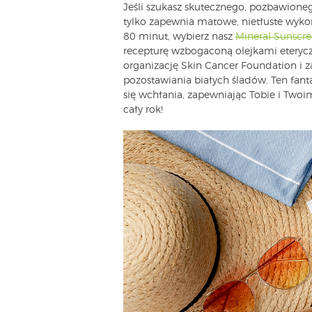
Jeśli szukasz skutecznego, pozbawioneg
tylko zapewnia matowe, nietłuste wykoń
80 minut, wybierz nasz
Mineral Sunscre
recepturę wzbogaconą olejkami eterycz
organizację Skin Cancer Foundation i
pozostawiania białych śladów. Ten fantas
się wchłania, zapewniając Tobie i Twoi
cały rok!