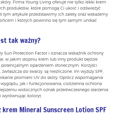
kóry. Firma Young Living oferuje nie tylko lekki krem
nych produktów, które pomogą Ci ukoić i odświeżyć
 W tym artykule przedstawimy ich zalety oraz wskażemy
ze słońcem i których powinno się tym samym unikać
est tak ważny?
wy Sun Protection Factor i oznacza wskaźnik ochrony
e, w jakim stopniu krem lub inny produkt będzie
 i potencjalnym oparzeniem słonecznym. Korzyści
 zwłaszcza do twarzy, są niezliczone. Im wyższy SPF,
enikanie promieni UV do skóry. Oprócz wspomagania
wyglądu, jak i funkcjonowania, codzienna ochrona
jszeniu widocznych oznak przedwczesnego starzenia
i wyrównując koloryt.
 krem Mineral Sunscreen Lotion SPF