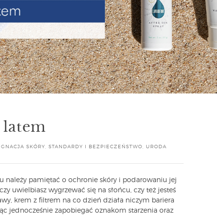
 latem
ĘGNACJA SKÓRY
,
STANDARDY I BEZPIECZEŃSTWO
,
URODA
u należy pamiętać o ochronie skóry i podarowaniu jej
 czy uwielbiasz wygrzewać się na słońcu, czy też jesteś
wy, krem z filtrem na co dzień działa niczym bariera
ąc jednocześnie zapobiegać oznakom starzenia oraz