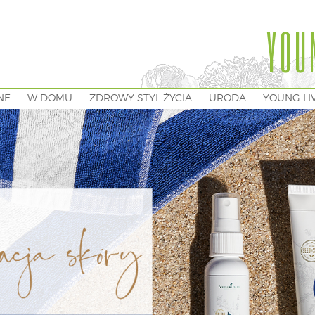
YOU
NE
W DOMU
ZDROWY STYL ŻYCIA
URODA
YOUNG LI