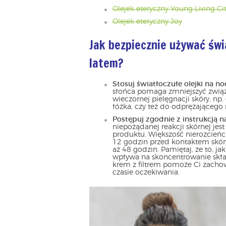
Olejek eteryczny Young Living Ci
Olejek eteryczny Joy
Jak bezpiecznie używać świ
latem?
Stosuj światłoczułe olejki na no
słońca pomaga zmniejszyć związa
wieczornej pielęgnacji skóry, np
łóżka, czy też do odprężającego 
Postępuj zgodnie z instrukcją na
niepożądanej reakcji skórnej jest
produktu. Większość nierozcień
12 godzin przed kontaktem skóry
aż 48 godzin. Pamiętaj, że to, jak
wpływa na skoncentrowanie skła
krem z filtrem pomoże Ci zacho
czasie oczekiwania.