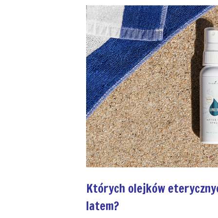
Których olejków eteryczn
latem?