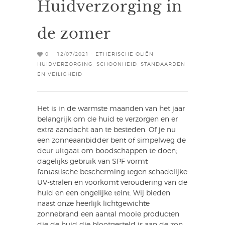
Huidverzorging in
de zomer
0
12/07/2021 -
ETHERISCHE OLIËN
,
HUIDVERZORGING
,
SCHOONHEID
,
STANDAARDEN
EN VEILIGHEID
Het is in de warmste maanden van het jaar
belangrijk om de huid te verzorgen en er
extra aandacht aan te besteden. Of je nu
een zonneaanbidder bent of simpelweg de
deur uitgaat om boodschappen te doen;
dagelijks gebruik van SPF vormt
fantastische bescherming tegen schadelijke
UV-stralen en voorkomt veroudering van de
huid en een ongelijke teint. Wij bieden
naast onze heerlijk lichtgewichte
zonnebrand een aantal mooie producten
die de huid die blootgesteld is aan de zon