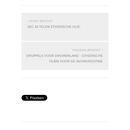
« VORIG BERICHT
ZEG JA TEGEN ETHERISCHE OLIE!
VOLGEND BERICHT »
DRUPPELS VOOR DROMENLAND - ETHERISCHE
OLIËN VOOR DE AVONDROUTINE