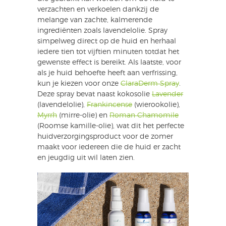
verzachten en verkoelen dankzij de
melange van zachte, kalmerende
ingrediënten zoals lavendelolie. Spray
simpelweg direct op de huid en herhaal
iedere tien tot vijftien minuten totdat het
gewenste effect is bereikt. Als laatste, voor
als je huid behoefte heeft aan verfrissing,
kun je kiezen voor onze
ClaraDerm Spray
.
Deze spray bevat naast kokosolie
Lavender
(lavendelolie),
Frankincense
(wierookolie),
Myrrh
(mirre-olie) en
Roman Chamomile
(Roomse kamille-olie), wat dit het perfecte
huidverzorgingsproduct voor de zomer
maakt voor iedereen die de huid er zacht
en jeugdig uit wil laten zien.