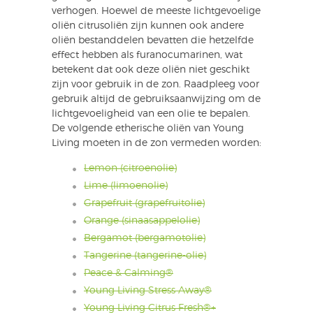
verhogen. Hoewel de meeste lichtgevoelige
oliën citrusoliën zijn kunnen ook andere
oliën bestanddelen bevatten die hetzelfde
effect hebben als furanocumarinen, wat
betekent dat ook deze oliën niet geschikt
zijn voor gebruik in de zon. Raadpleeg voor
gebruik altijd de gebruiksaanwijzing om de
lichtgevoeligheid van een olie te bepalen.
De volgende etherische oliën van Young
Living moeten in de zon vermeden worden:
Lemon (citroenolie)
Lime (limoenolie)
Grapefruit (grapefruitolie)
Orange (sinaasappelolie)
Bergamot (bergamotolie)
Tangerine (tangerine-olie)
Peace & Calming®
Young Living Stress Away®
Young Living Citrus Fresh®+