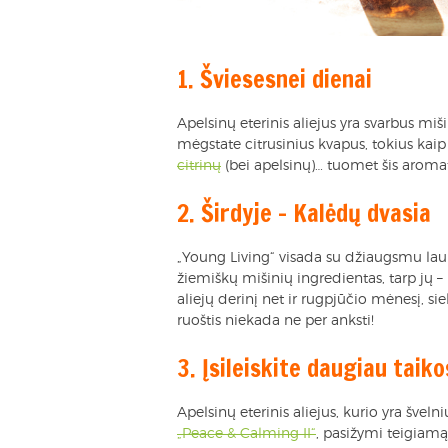
1. Šviesesnei dienai
Apelsinų eterinis aliejus yra svarbus miš
mėgstate citrusinius kvapus, tokius kai
citrinų
(bei apelsinų)… tuomet šis aromat
2. Širdyje – Kalėdų dvasia
„Young Living“ visada su džiaugsmu lauki
žiemiškų mišinių ingredientas, tarp jų – 
aliejų derinį net ir rugpjūčio mėnesį, 
ruoštis niekada ne per anksti!
3. Įsileiskite daugiau taik
Apelsinų eterinis aliejus, kurio yra šve
„Peace & Calming II“
, pasižymi teigiamą