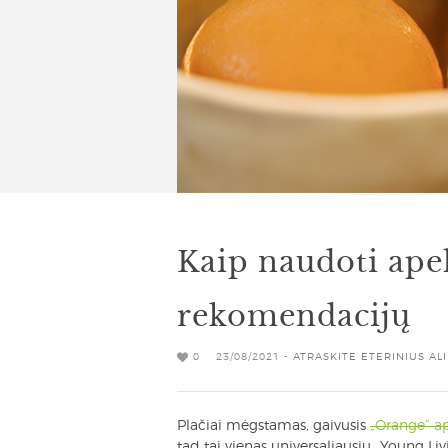
Kaip naudoti apel
rekomendacijų
0
23/08/2021 -
ATRASKITE ETERINIUS AL
Plačiai mėgstamas, gaivusis
„Orange“ ape
tad tai vienas universaliausių „Young Livi