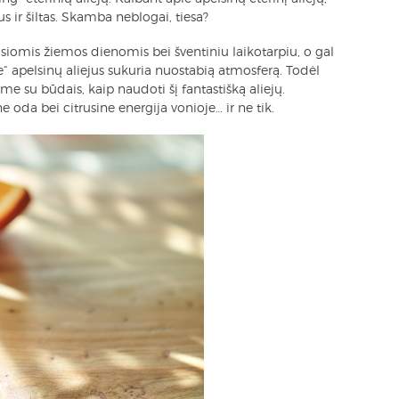
us ir šiltas. Skamba neblogai, tiesa?
siomis žiemos dienomis bei šventiniu laikotarpiu, o gal
 apelsinų aliejus sukuria nuostabią atmosferą. Todėl
me su būdais, kaip naudoti šį fantastišką aliejų.
 oda bei citrusine energija vonioje… ir ne tik.