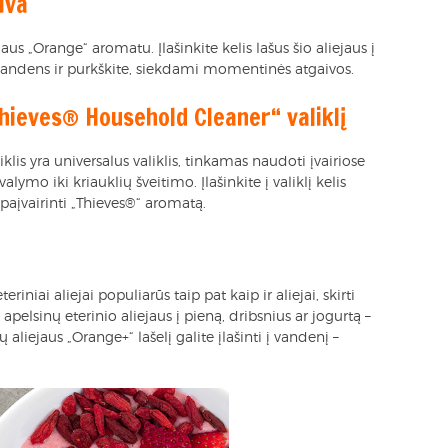
iva
aus „Orange“ aromatu. Įlašinkite kelis lašus šio aliejaus į
o vandens ir purkškite, siekdami momentinės atgaivos.
„Thieves® Household Cleaner“ valiklį
iklis yra universalus valiklis, tinkamas naudoti įvairiose
ymo iki kriauklių šveitimo. Įlašinkite į valiklį kelis
 paįvairinti „Thieves®“ aromatą.
eriniai aliejai populiarūs taip pat kaip ir aliejai, skirti
apelsinų eterinio aliejaus į pieną, dribsnius ar jogurtą –
liejaus „Orange+“ lašelį galite įlašinti į vandenį –