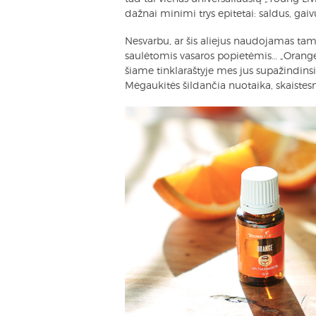
dažnai minimi trys epitetai: saldus, gaiv
Nesvarbu, ar šis aliejus naudojamas tam
saulėtomis vasaros popietėmis… „Orange“
šiame tinklaraštyje mes jus supažindinsi
Mėgaukitės šildančia nuotaika, skaistesne