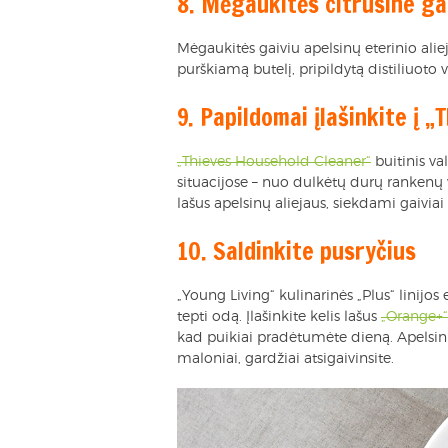
8. Mėgaukitės citrusine ga
Mėgaukitės gaiviu apelsinų eterinio aliej
purškiamą butelį, pripildytą distiliuot
9. Papildomai įlašinkite į 
„Thieves Household Cleaner“
buitinis val
situacijose – nuo dulkėtų durų rankenų val
lašus apelsinų aliejaus, siekdami gaiviai
10. Saldinkite pusryčius
„Young Living“ kulinarinės „Plus“ linijos et
tepti odą. Įlašinkite kelis lašus
„Orange+“
kad puikiai pradėtumėte dieną. Apelsinų a
maloniai, gardžiai atsigaivinsite.