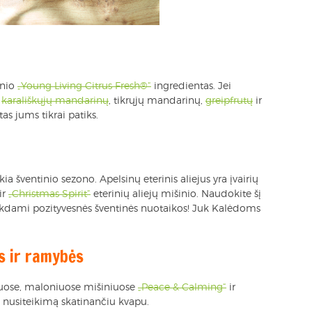
inio
„Young Living Citrus Fresh®“
ingredientas. Jei
p
karališkųjų mandarinų
, tikrųjų mandarinų,
greipfrutų
ir
as jums tikrai patiks.
a šventinio sezono. Apelsinų eterinis aliejus yra įvairių
ir
„Christmas Spirit“
eterinių aliejų mišinio. Naudokite šį
siekdami pozityvesnės šventinės nuotaikos! Juk Kalėdoms
os ir ramybės
lniuose, maloniuose mišiniuose
„Peace & Calming“
ir
 nusiteikimą skatinančiu kvapu.