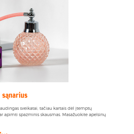
 sąnarius
naudingas sveikatai, tačiau kartais dėl įtemptų
 ar apimti spazminis skausmas. Masažuokite apelsinų