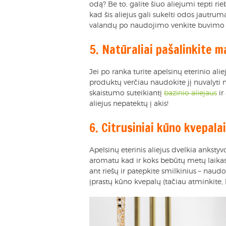
odą? Be to, galite šiuo aliejumi tepti ri
kad šis aliejus gali sukelti odos jautrum
valandų po naudojimo venkite buvimo s
5. Natūraliai pašalinkite m
Jei po ranka turite apelsinų eterinio ali
produktų verčiau naudokite jį nuvalyti
skaistumo suteikiantį
bazinio aliejaus
ir
aliejus nepatektų į akis!
6. Citrusiniai kūno kvepalai
Apelsinų eterinis aliejus dvelkia ankst
aromatu kad ir koks bebūtų metų laikas?
ant riešų ir patepkite smilkinius – naudok
įprastų kūno kvepalų (tačiau atminkite, k