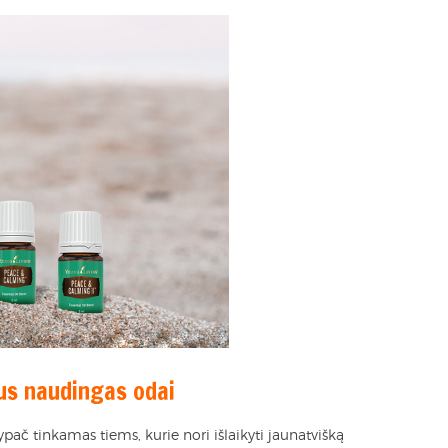
jus naudingas odai
 ypač tinkamas tiems, kurie nori išlaikyti jaunatvišką