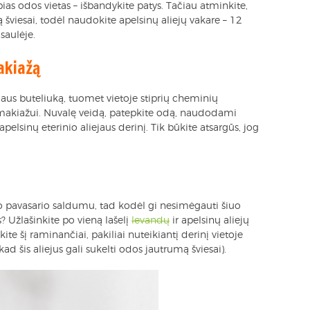
ebias odos vietas – išbandykite patys. Tačiau atminkite,
ą šviesai, todėl naudokite apelsinų aliejų vakare – 12
aulėje.
akiažą
ejaus buteliuką, tuomet vietoje stiprių cheminių
 makiažui. Nuvalę veidą, patepkite odą, naudodami
 apelsinų eterinio aliejaus derinį. Tik būkite atsargūs, jog
yvo pavasario saldumu, tad kodėl gi nesimėgauti šiuo
 Užlašinkite po vieną lašelį
levandų
ir apelsinų aliejų
ite šį raminančiai, pakiliai nuteikiantį derinį vietoje
ad šis aliejus gali sukelti odos jautrumą šviesai).