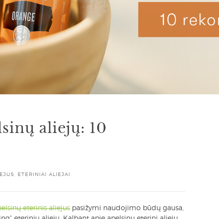
sinų aliejų: 10
IEJUS
,
ETERINIAI ALIEJAI
lsinų eterinis aliejus
pasižymi naudojimo būdų gausa,
ng“ eterinių aliejų. Kalbant apie apelsinų eterinį aliejų,