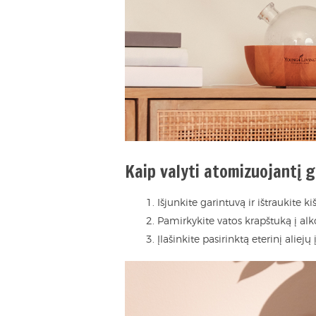
Kaip valyti atomizuojantį 
Išjunkite garintuvą ir ištraukite k
Pamirkykite vatos krapštuką į alkoh
Įlašinkite pasirinktą eterinį aliejų