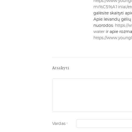
https://www.youngli
mi%C5%A1iniai/eter
galėsite skaityti a
Apie levandų gėlių 
nuorodos:
https://
water
ir apie rozma
https://www.youngl
Atsakyti
Vardas
*