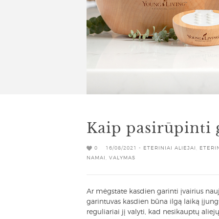
Kaip pasirūpinti
0
16/08/2021 -
ETERINIAI ALIEJAI
,
ETERI
NAMAI
,
VALYMAS
Ar mėgstate kasdien garinti įvairius nauj
garintuvas kasdien būna ilgą laiką įjungt
reguliariai jį valyti, kad nesikauptų aliejų