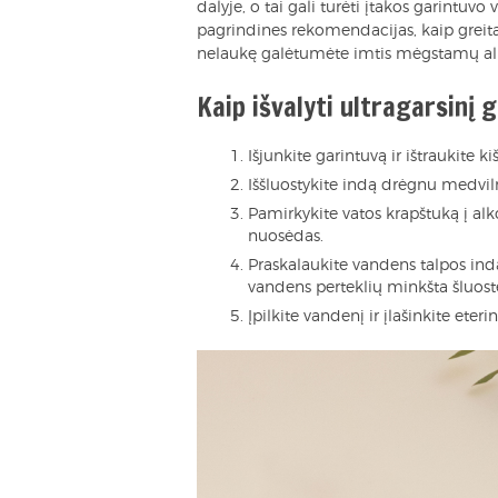
dalyje, o tai gali turėti įtakos garintuv
pagrindines rekomendacijas, kaip greitai i
nelaukę galėtumėte imtis mėgstamų ali
Kaip išvalyti ultragarsinį 
Išjunkite garintuvą ir ištraukite k
Iššluostykite indą drėgnu medviln
Pamirkykite vatos krapštuką į alk
nuosėdas.
Praskalaukite vandens talpos indą
vandens perteklių minkšta šluost
Įpilkite vandenį ir įlašinkite eteri