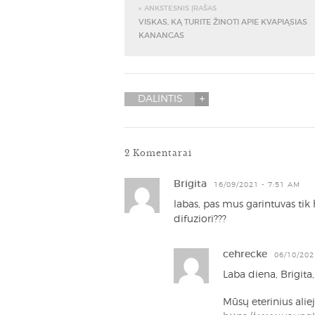
« ANKSTESNIS ĮRAŠAS
VISKAS, KĄ TURITE ŽINOTI APIE KVAPIĄSIAS
KANANGAS
DALINTIS
2 Komentarai
Brigita
16/09/2021 - 7:51 AM
labas, pas mus garintuvas tik hi
difuziori???
cehrecke
06/10/202
Laba diena, Brigita,
Mūsų eterinius alie