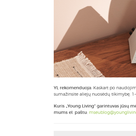
YL rekomenduoja:
Kaskart po naudojimo 
sumažinsite aliejų nuosėdų tikimybę. 1–2
Kuris „Young Living“ garintuvas jūsų 
mums el. paštu:
mseublog@younglivi