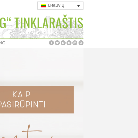
Lietuvių
G“ TINKLARAŠTIS
ING