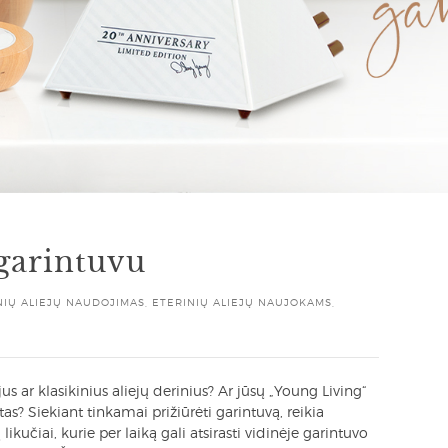
 garintuvu
NIŲ ALIEJŲ NAUDOJIMAS
,
ETERINIŲ ALIEJŲ NAUJOKAMS
,
us ar klasikinius aliejų derinius? Ar jūsų „Young Living“
as? Siekiant tinkamai prižiūrėti garintuvą, reikia
 likučiai, kurie per laiką gali atsirasti vidinėje garintuvo