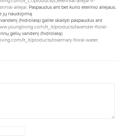
ving.com/lt_LT/products/c/eteriniai-aliejai-ir-
iniai-aliejai
. Paspaudus ant bet kurio eterinio aliejaus,
pie jų naudojimą.
vandenį (hidrolatą) galite skaityti paspaudus ant
www.youngliving.com/lt_lt/products/lavender-floral-
rinų gėlių vandenį (hidrolatą):
iving.com/lt_lt/products/rosemary-floral-water
.