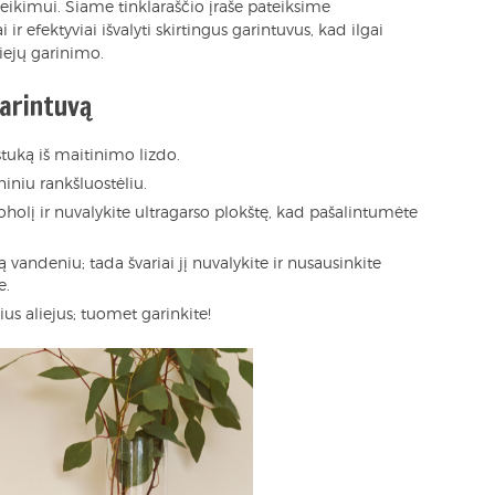
o veikimui. Šiame tinklaraščio įraše pateiksime
r efektyviai išvalyti skirtingus garintuvus, kad ilgai
ejų garinimo.
garintuvą
ištuką iš maitinimo lizdo.
iniu rankšluostėliu.
oholį ir nuvalykite ultragarso plokštę, kad pašalintumėte
 vandeniu; tada švariai jį nuvalykite ir nusausinkite
e.
nius aliejus; tuomet garinkite!