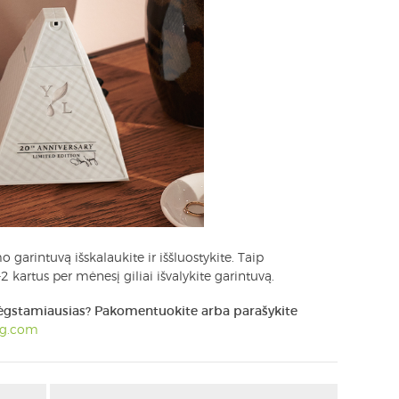
garintuvą išskalaukite ir iššluostykite. Taip
 kartus per mėnesį giliai išvalykite garintuvą.
mėgstamiausias? Pakomentuokite arba parašykite
ng.com