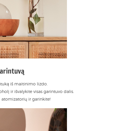
garintuvą
ištuką iš maitinimo lizdo.
olį ir išvalykite visas garintuvo dalis.
 į atomizatorių ir garinkite!