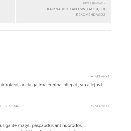
KITAS ĮRAŠAS »
KAIP NAUDOTI APELSINŲ ALIEJŲ: 10
REKOMENDACIJŲ
ATSAKYTI
drolatai, ar cia galima eretinai aliepai , yra aliejus i
ATSAKYTI
1 - 7:35 AM
jus galite matyti paspaudus ant nuorodos: