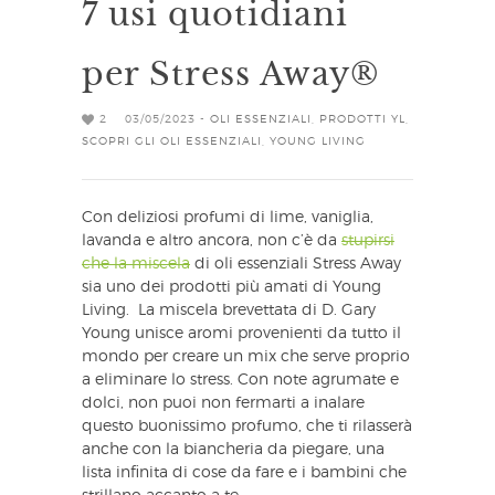
7 usi quotidiani
per Stress Away®
2
03/05/2023 -
OLI ESSENZIALI
,
PRODOTTI YL
,
SCOPRI GLI OLI ESSENZIALI
,
YOUNG LIVING
Con deliziosi profumi di lime, vaniglia,
lavanda e altro ancora, non c’è da
stupirsi
che la miscela
di oli essenziali Stress Away
sia uno dei prodotti più amati di Young
Living. La miscela brevettata di D. Gary
Young unisce aromi provenienti da tutto il
mondo per creare un mix che serve proprio
a eliminare lo stress. Con note agrumate e
dolci, non puoi non fermarti a inalare
questo buonissimo profumo, che ti rilasserà
anche con la biancheria da piegare, una
lista infinita di cose da fare e i bambini che