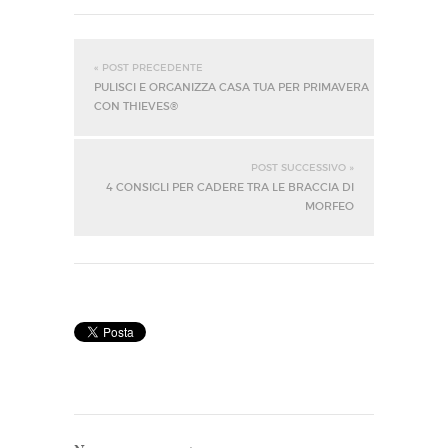
« POST PRECEDENTE
PULISCI E ORGANIZZA CASA TUA PER PRIMAVERA
CON THIEVES®
POST SUCCESSIVO »
4 CONSIGLI PER CADERE TRA LE BRACCIA DI
MORFEO