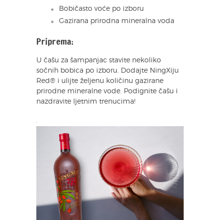
Bobičasto voće po izboru
Gazirana prirodna mineralna voda
Priprema:
U čašu za šampanjac stavite nekoliko
sočnih bobica po izboru. Dodajte NingXiju
Red® i ulijte željenu količinu gazirane
prirodne mineralne vode. Podignite čašu i
nazdravite ljetnim trenucima!