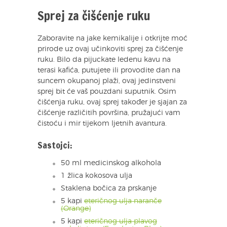
Sprej za čišćenje ruku
Zaboravite na jake kemikalije i otkrijte moć
prirode uz ovaj učinkoviti sprej za čišćenje
ruku. Bilo da pijuckate ledenu kavu na
terasi kafića, putujete ili provodite dan na
suncem okupanoj plaži, ovaj jedinstveni
sprej bit će vaš pouzdani suputnik. Osim
čišćenja ruku, ovaj sprej također je sjajan za
čišćenje različitih površina, pružajući vam
čistoću i mir tijekom ljetnih avantura.
Sastojci:
50 ml medicinskog alkohola
1 žlica kokosova ulja
Staklena bočica za prskanje
5 kapi
eteričnog ulja naranče
(Orange)
5 kapi
eteričnog ulja plavog