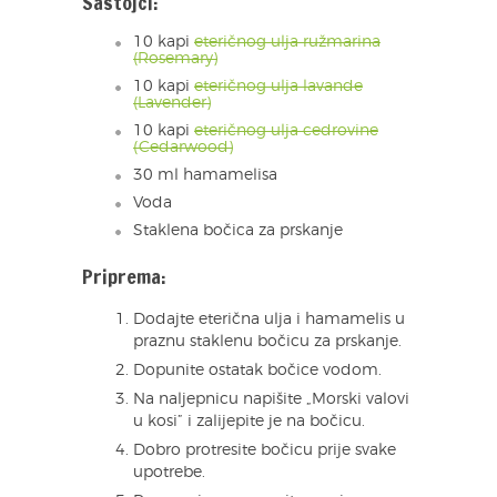
Sastojci:
10 kapi
eteričnog ulja ružmarina
(Rosemary)
10 kapi
eteričnog ulja lavande
(Lavender)
10 kapi
eteričnog ulja cedrovine
(Cedarwood)
30 ml hamamelisa
Voda
Staklena bočica za prskanje
Priprema:
Dodajte eterična ulja i hamamelis u
praznu staklenu bočicu za prskanje.
Dopunite ostatak bočice vodom.
Na naljepnicu napišite „Morski valovi
u kosi” i zalijepite je na bočicu.
Dobro protresite bočicu prije svake
upotrebe.