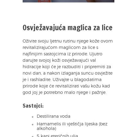
Osvježavajuća maglica za lice
Oživite svoju ljetnu rutinu njege kože ovom
revitalizirajućom maglicom za lice s
najfinijim sastojcima iz prirode. Ujutro
darujte svojoj koži osvježavajući val
hidracije koji će je razbuditi i pripremiti za
novi dan, a nakon izlaganja suncu osvježite
je i rashladite. Uživajte u blagodatima
prirode koje će revitalizirati vašu kožu kad
god joj je potrebno malo njege i pažnje.
Sastojci:
Destilirana voda
Hamamelis ili vještičja lijeska (bez
alkohola)
5 kapi eteričnih ulja