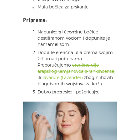
Mala bočica za prskanje
Priprema:
Napunite tri četvrtine bočice
destiliranom vodom i dopunite je
hamamelisom.
Dodajte eterična ulja prema svojim
željama i potrebama.
Preporučujemo
eterično ulje
arapskog tamjanovca (Frankincense)
ili
lavande (Lavender)
zbog njihovih
blagotvornih svojstava za kožu.
Dobro protresite i pošpricajte!