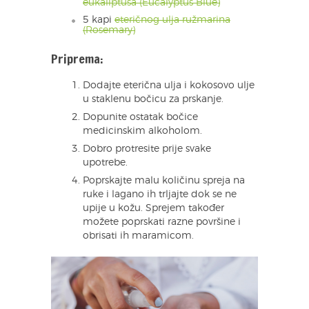
eukaliptusa (Eucalyptus Blue)
5 kapi
eteričnog ulja ružmarina
(Rosemary)
Priprema:
Dodajte eterična ulja i kokosovo ulje
u staklenu bočicu za prskanje.
Dopunite ostatak bočice
medicinskim alkoholom.
Dobro protresite prije svake
upotrebe.
Poprskajte malu količinu spreja na
ruke i lagano ih trljajte dok se ne
upije u kožu. Sprejem također
možete poprskati razne površine i
obrisati ih maramicom.