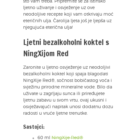
što vam treba. Pripremite se za istinsko
ljetno uživanje i osvježenje uz ove
neodoljive recepte koji vam otkrivaju moć
eteričnih ulja. Čarolija ljeta još je ljepša uz
njegujuća eterična ulja!
Ljetni bezalkoholni koktel s
NingXijom Red
Zaronite u ljetno osvježenje uz neodoljivi
bezalkoholni koktel koji spaja blagodati
NingXije Red®, sočnost bobičastog voća i
svježinu prirodne mineralne vode. Bilo da
uživate u zagrljaju sunca ili priređujete
ljetnu zabavu u svom vrtu, ovaj ukusni i
osvježavajući napitak unosi dodatnu dozu
radosti u vruće ljetne trenutke.
Sastojci:
60 ml
NingXije Red®