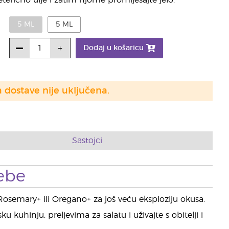
eterično ulje i zatim njome promiješajte jelo.
5 ML
5 ML
Dodaj u košaricu
a dostave nije uključena.
Sastojci
ebe
Rosemary+ ili Oregano+ za još veću eksploziju okusa.
 kuhinju, preljevima za salatu i uživajte s obitelji i