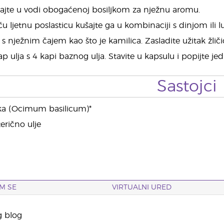
ajte u vodi obogaćenoj bosiljkom za nježnu aromu.
u ljetnu poslasticu kušajte ga u kombinaciji s dinjom ili lu
 s nježnim čajem kao što je kamilica. Zasladite užitak žl
ap ulja s 4 kapi baznog ulja. Stavite u kapsulu i popijte j
Sastojci
ljka (Ocimum basilicum)*
erično ulje
M SE
VIRTUALNI URED
g blog