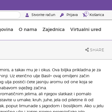
0
Stvorite račun
Prijava
Košarica
govina
O nama
Zajednica
Virtualni ured
pusta na proizvode za njegu kože
Saznajte sve o hranjivim tvarima
Vodič kroz Young Livingove dodatke prehrani
Kako upotrebljavati eterična ulja
25 prednosti za partnere brenda
SHARE
iris, a takav mu je i okus. Ova biljka prikladna je za
inji. Uz eterično ulje Basil+ ovaj omiljeni začin
 ulja postići ćete jasniju aromu od one koja se
 nabavom svježeg začina.
aromatičnim jelima, ali njegov slatkast i pomalo
avite u umake, kruh, juhe, jela od piletine ili od
tak, poput limunade s jagodom i bosiljkom. Ako u jelu