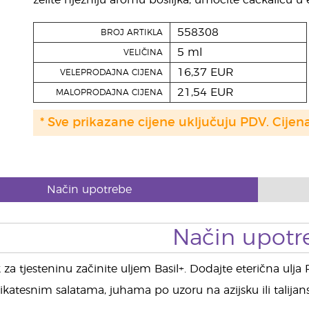
želite nježniju aromu bosiljka, umočite čačkalicu u 
558308
BROJ ARTIKLA
5 ml
VELIČINA
16,37 EUR
VELEPRODAJNA CIJENA
21,54 EUR
MALOPRODAJNA CIJENA
* Sve prikazane cijene uključuju PDV. Cijen
Način upotrebe
Način upotr
za tjesteninu začinite uljem Basil+. Dodajte eterična ulja 
katesnim salatama, juhama po uzoru na azijsku ili talijansku