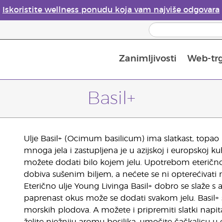
Iskoristite wellness ponudu koja vam najviše odgovara
Zanimljivosti
Web-tr
Mjere sigurnosti pri upotrebi eteričnih ulja
Vodič za difuzore eteričnih ulja
Postupak upisa u Young Living
Posljednja prilika: 50 % po
Basil+
Ulje Basil+ (Ocimum basilicum) ima slatkast, topao m
mnoga jela i zastupljena je u azijskoj i europskoj kuh
možete dodati bilo kojem jelu. Upotrebom eteričnog
dobiva sušenim biljem, a nećete se ni opterećivati
Eterično ulje Young Livinga Basil+ dobro se slaže s 
paprenast okus može se dodati svakom jelu. Basil+ st
morskih plodova. A možete i pripremiti slatki napi