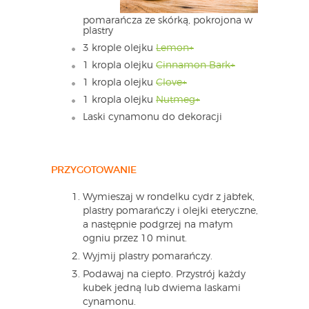
pomarańcza ze skórką, pokrojona w
plastry
3 krople olejku
Lemon+
1 kropla olejku
Cinnamon Bark+
1 kropla olejku
Clove+
1 kropla olejku
Nutmeg+
Laski cynamonu do dekoracji
PRZYGOTOWANIE
Wymieszaj w rondelku cydr z jabłek,
plastry pomarańczy i olejki eteryczne,
a następnie podgrzej na małym
ogniu przez 10 minut.
Wyjmij plastry pomarańczy.
Podawaj na ciepło. Przystrój każdy
kubek jedną lub dwiema laskami
cynamonu.