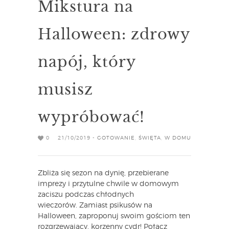
Mikstura na
Halloween: zdrowy
napój, który
musisz
wypróbować!
0
21/10/2019 -
GOTOWANIE
,
ŚWIĘTA
,
W DOMU
Zbliża się sezon na dynię, przebierane
imprezy i przytulne chwile w domowym
zaciszu podczas chłodnych
wieczorów. Zamiast psikusów na
Halloween, zaproponuj swoim gościom ten
rozgrzewający, korzenny cydr! Połącz