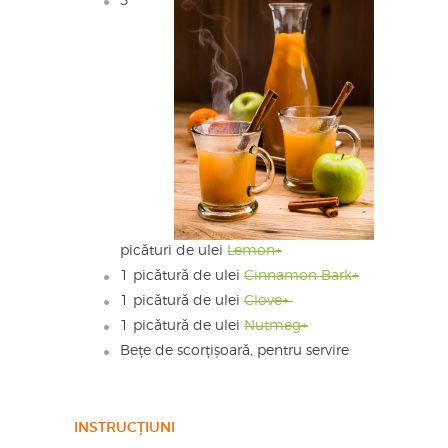
3
picături de ulei
Lemon+
1 picătură de ulei
Cinnamon Bark+
1 picătură de ulei
Clove+
1 picătură de ulei
Nutmeg+
Bețe de scorțișoară, pentru servire
INSTRUCȚIUNI