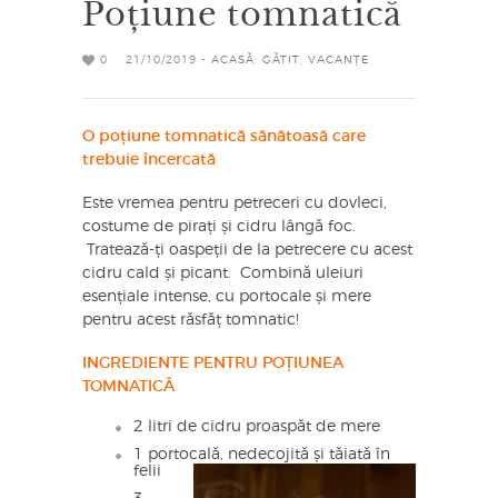
Poțiune tomnatică
0
21/10/2019 -
ACASĂ
,
GĂTIT
,
VACANȚE
O poțiune tomnatică sănătoasă care
trebuie încercată
Este vremea pentru petreceri cu dovleci,
costume de pirați și cidru lângă foc.
Tratează-ți oaspeții de la petrecere cu acest
cidru cald și picant. Combină uleiuri
esențiale intense, cu portocale și mere
pentru acest răsfăț tomnatic!
INGREDIENTE PENTRU POȚIUNEA
TOMNATICĂ
2 litri de cidru proaspăt de mere
1 portocală, nedecojită și tăiată în
felii