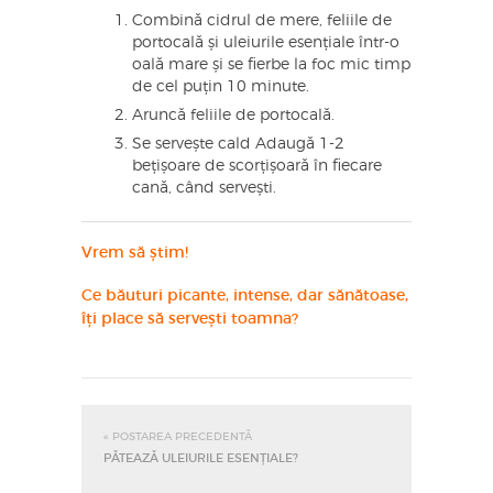
Combină cidrul de mere, feliile de
portocală și uleiurile esențiale într-o
oală mare și se fierbe la foc mic timp
de cel puțin 10 minute.
Aruncă feliile de portocală.
Se servește cald Adaugă 1-2
bețișoare de scorțișoară în fiecare
cană, când servești.
Vrem să știm!
Ce băuturi picante, intense, dar sănătoase,
îți place să servești toamna?
« POSTAREA PRECEDENTĂ
PĂTEAZĂ ULEIURILE ESENȚIALE?