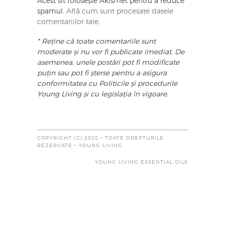
Acest sit folosește Akismet pentru a reduce
spamul.
Află cum sunt procesate datele
comentariilor tale
.
* Reține că toate comentariile sunt
moderate și nu vor fi publicate imediat. De
asemenea, unele postări pot fi modificate
puțin sau pot fi șterse pentru a asigura
conformitatea cu Politicile și procedurile
Young Living și cu legislația în vigoare.
COPYRIGHT (C) 2020 – TOATE DREPTURILE
REZERVATE – YOUNG LIVING
YOUNG LIVING ESSENTIAL OILS