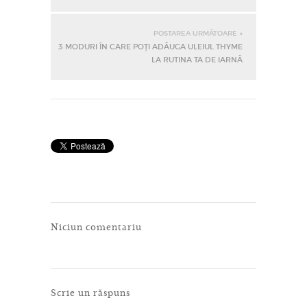
POSTAREA URMĂTOARE »
3 MODURI ÎN CARE POȚI ADĂUGA ULEIUL THYME
LA RUTINA TA DE IARNĂ
Niciun comentariu
Scrie un răspuns