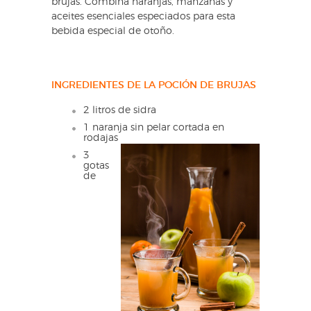
brujas. Combina naranjas, manzanas y
aceites esenciales especiados para esta
bebida especial de otoño.
INGREDIENTES DE LA POCIÓN DE BRUJAS
2 litros de sidra
1 naranja sin pelar cortada en
rodajas
3
gotas
de