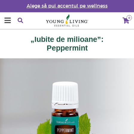
Alege să pui accentul pe wellness
0
„Iubite de milioane”:
Peppermint