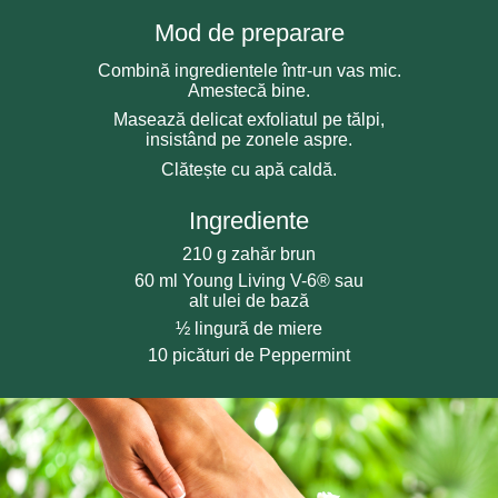
Mod de preparare
Combină ingredientele într-un vas mic.
Amestecă bine.
Masează delicat exfoliatul pe tălpi,
insistând pe zonele aspre.
Clătește cu apă caldă.
Ingrediente
210 g zahăr brun
60 ml Young Living V-6® sau
alt ulei de bază
½ lingură de miere
10 picături de Peppermint