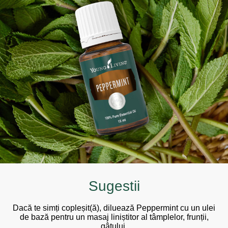
Sugestii
Dacă te simți copleșit(ă), diluează Peppermint cu un ulei
de bază pentru un masaj liniștitor al tâmplelor, frunții,
gâtului.