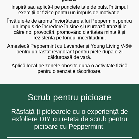
Inspiră sau aplică-l pe punctele tale de puls, în timpul
exercițiilor fizice pentru un impuls de motivație.
Învăluie-te de aroma înviorătoare a lui Peppermint pentru
un impuls de încredere în sine și ușurează tranzițiile
către noi provocări, promovând claritatea mintală și
rezistența pe fondul incertitudinii.
Amestecă Peppermint cu Lavender și Young Living V-6®
pentru un răsfăț revigorant pentru piele după o zi
călduroasă de vară.
Aplică local pe zonele obosite după o activitate fizică
pentru o senzație răcoritoare.
Scrub pentru picioare
Răsfață-ți picioarele cu o experiență de
exfoliere DIY cu rețeta de scrub pentru
picioare cu Peppermint.