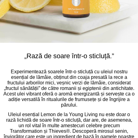
„Rază de soare într-o sticluță.”
Experimentează soarele într-o sticluță cu uleiul nostru
esențial de lămâie, obținut din coaja presată la rece a
fructului arborilor mici, veșnic verzi de lămâie, considerat
„fructul sănătății” de către romanii și egiptenii din antichitate.
Acest ulei vibrant oferă o aromă energizantă și servește ca o
adiție versatilă în ritualurile de frumusețe și de îngrijire a
părului.
Uleiul esențial Lemon de la Young Living nu este doar o
rază lichidă de soare într-o sticluță, dar are, de asemenea,
un rol vital în multe amestecuri celebre precum
Transformation și Thieves®. Descoperă mirosul senin,
înviorător care este un ingredient de bază în gamele noastre