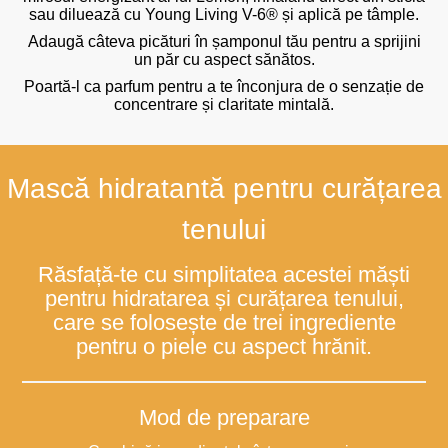
sau diluează cu Young Living V-6® și aplică pe tâmple.
Adaugă câteva picături în șamponul tău pentru a sprijini
un păr cu aspect sănătos.
Poartă-l ca parfum pentru a te înconjura de o senzație de
concentrare și claritate mintală.
Mască hidratantă pentru curățarea
tenului
Răsfață-te cu simplitatea acestei măști
pentru hidratarea și curățarea tenului,
care se folosește de trei ingrediente
pentru o piele cu aspect hrănit.
Mod de preparare