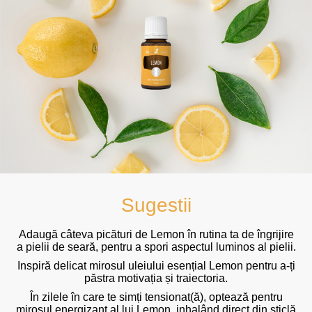
Sugestii
Adaugă câteva picături de Lemon în rutina ta de îngrijire
a pielii de seară, pentru a spori aspectul luminos al pielii.
Inspiră delicat mirosul uleiului esențial Lemon pentru a-ți
păstra motivația și traiectoria.
În zilele în care te simți tensionat(ă), optează pentru
mirosul energizant al lui Lemon, inhalând direct din sticlă