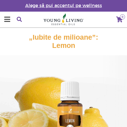
Alege să pui accentul pe wellness
0
„Iubite de milioane”:
Lemon