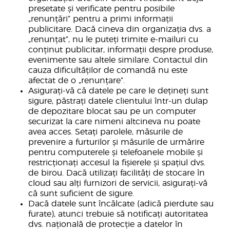
presetate și verificate pentru posibile
„renunțări” pentru a primi informații
publicitare. Dacă cineva din organizația dvs. a
„renunțat”, nu le puteți trimite e-mailuri cu
conținut publicitar, informații despre produse,
evenimente sau altele similare. Contactul din
cauza dificultăților de comandă nu este
afectat de o „renunțare”.
Asigurați-vă că datele pe care le dețineți sunt
sigure, păstrați datele clientului într-un dulap
de depozitare blocat sau pe un computer
securizat la care nimeni altcineva nu poate
avea acces. Setați parolele, măsurile de
prevenire a furturilor și măsurile de urmărire
pentru computerele și telefoanele mobile și
restricționați accesul la fișierele și spațiul dvs.
de birou. Dacă utilizați facilități de stocare în
cloud sau alți furnizori de servicii, asigurați-vă
că sunt suficient de sigure.
Dacă datele sunt încălcate (adică pierdute sau
furate), atunci trebuie să notificați autoritatea
dvs. națională de protecție a datelor în