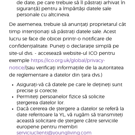
de date, pe care trebuie să îl păstrați arhivat în
siguranță) pentru a împărtăși datele sale
personale cu altcineva.
De asemenea, trebuie să anunțați proprietarul cât
timp intenționați să păstrați datele sale. Acest
lucru se face de obicei printr-o notificare de
confidențialitate. Puneți o declarație simplă pe
site-ul dvs. - accesează website-ul ICO pentru
exemple
https://ico.org.uk/global/privacy-
notice/
(sau verificați informațiile de la autoritatea
de reglementare a datelor din țara dvs.)
Asigurați-vă că datele pe care le dețineți sunt
precise și corecte.
Permiteți persoanelor fizice să solicite
ștergerea datelor lor.
Dacă cererea de ștergere a datelor se referă la
date referitoare la YL, vă rugăm să transmiteți
această solicitare de ștergere către serviciile
europene pentru membri
serviciuclienti@youngliving.com