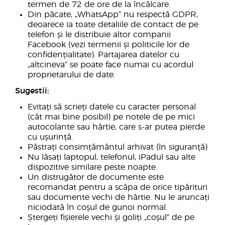
termen de 72 de ore de la încălcare.
Din păcate, „WhatsApp” nu respectă GDPR,
deoarece ia toate detaliile de contact de pe
telefon și le distribuie altor companii
Facebook (vezi termenii și politicile lor de
confidențialitate). Partajarea datelor cu
„altcineva” se poate face numai cu acordul
proprietarului de date.
Sugestii:
Evitați să scrieți datele cu caracter personal
(cât mai bine posibil) pe notele de pe mici
autocolante sau hârtie, care s-ar putea pierde
cu ușurință.
Păstrați consimțământul arhivat (în siguranță)
Nu lăsați laptopul, telefonul, iPadul sau alte
dispozitive similare peste noapte.
Un distrugător de documente este
recomandat pentru a scăpa de orice tipărituri
sau documente vechi de hârtie. Nu le aruncați
niciodată în coșul de gunoi normal.
Ștergeți fișierele vechi și goliți „coșul” de pe