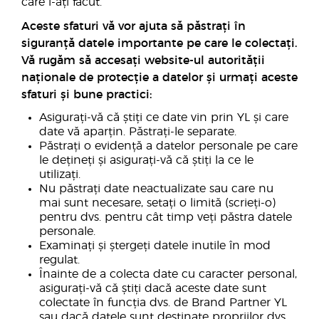
care i-ați făcut.
Aceste sfaturi vă vor ajuta să păstrați în
siguranță datele importante pe care le colectați.
Vă rugăm să accesați website-ul autorității
naționale de protecție a datelor și urmați aceste
sfaturi și bune practici:
Asigurați-vă că știți ce date vin prin YL și care
date vă aparțin. Păstrați-le separate.
Păstrați o evidență a datelor personale pe care
le dețineți și asigurați-vă că știți la ce le
utilizați.
Nu păstrați date neactualizate sau care nu
mai sunt necesare, setați o limită (scrieți-o)
pentru dvs. pentru cât timp veți păstra datele
personale.
Examinați și ștergeți datele inutile în mod
regulat.
Înainte de a colecta date cu caracter personal,
asigurați-vă că știți dacă aceste date sunt
colectate în funcția dvs. de Brand Partner YL
sau dacă datele sunt destinate propriilor dvs.