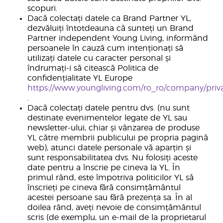
scopuri.
Dacă colectați datele ca Brand Partner YL,
dezvăluiți întotdeauna că sunteți un Brand
Partner independent Young Living, informând
persoanele în cauză cum intenționați să
utilizați datele cu caracter personal și
îndrumați-i să citească Politica de
confidențialitate YL Europe
https://www.youngliving.com/ro_ro/company/priv
.
Dacă colectați datele pentru dvs. (nu sunt
destinate evenimentelor legate de YL sau
newsletter-ului, chiar și vânzarea de produse
YL către membrii publicului pe propria pagină
web), atunci datele personale vă aparțin și
sunt responsabilitatea dvs. Nu folosiți aceste
date pentru a înscrie pe cineva la YL. În
primul rând, este împotriva politicilor YL să
înscrieți pe cineva fără consimțământul
acestei persoane sau fără prezența sa. În al
doilea rând, aveți nevoie de consimțământul
scris (de exemplu, un e-mail de la proprietarul