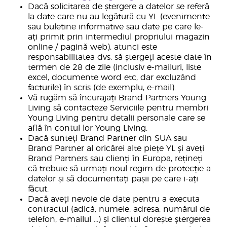
Dacă solicitarea de ștergere a datelor se referă
la date care nu au legătură cu YL (evenimente
sau buletine informative sau date pe care le-
ați primit prin intermediul propriului magazin
online / pagină web), atunci este
responsabilitatea dvs. să ștergeți aceste date în
termen de 28 de zile (inclusiv e-mailuri, liste
excel, documente word etc, dar excluzând
facturile) în scris (de exemplu, e-mail).
Vă rugăm să încurajați Brand Partners Young
Living să contacteze Serviciile pentru membri
Young Living pentru detalii personale care se
află în contul lor Young Living.
Dacă sunteți Brand Partner din SUA sau
Brand Partner al oricărei alte piețe YL și aveți
Brand Partners sau clienți în Europa, rețineți
că trebuie să urmați noul regim de protecție a
datelor și să documentați pașii pe care i-ați
făcut.
Dacă aveți nevoie de date pentru a executa
contractul (adică, numele, adresa, numărul de
telefon, e-mailul ...) și clientul dorește ștergerea