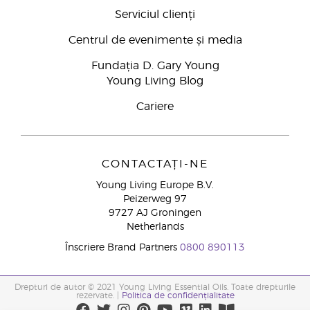
Serviciul clienți
Centrul de evenimente și media
Fundația D. Gary Young
Young Living Blog
Cariere
CONTACTAȚI-NE
Young Living Europe B.V.
Peizerweg 97
9727 AJ Groningen
Netherlands
Înscriere Brand Partners
0800 890113
Drepturi de autor © 2021 Young Living Essential Oils. Toate drepturile
rezervate. |
Politica de confidențialitate