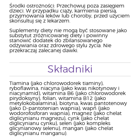
Środki ostrożności: Przechowuj poza zasięgiem
dzieci. W przypadku ciąży, karmienia piersią,
przyjmowania leków lub choroby, przed użyciem
skonsultuj się z lekarzem.
Suplementy diety nie mogą być stosowane jako
substytut zróżnicowanej diety i powinny
stanowić dodatek do zbilansowanego
odżywiania oraz zdrowego stylu życia. Nie
przekraczaj zalecanej dawki.
Składniki
Tiamina (jako chlorowodorek tiaminy),
ryboflawina, niacyna (jako kwas nikotynowy i
niacynamid), witamina B6 (jako chlorowodorek
pirydoksyny), folian, witamina B12 (jako
metylokobalamina), biotyna, kwas pantotenowy
(jako D-pantotenian wapnia), wapń (jako
wodorofosforan wapnia), magnez (jako chelat
diglicynianu magnezu), cynk (jako chelat
diglicynianu cynku), selen (jako kompleks
glicynianowy selenu), mangan (jako chelat
diglicynianu manganu).