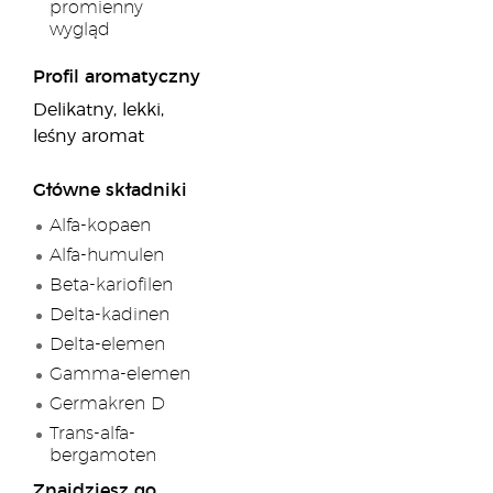
promienny
wygląd
Profil aromatyczny
Delikatny, lekki,
leśny aromat
Główne składniki
Alfa-kopaen
Alfa-humulen
Beta-kariofilen
Delta-kadinen
Delta-elemen
Gamma-elemen
Germakren D
Trans-alfa-
bergamoten
Znajdziesz go