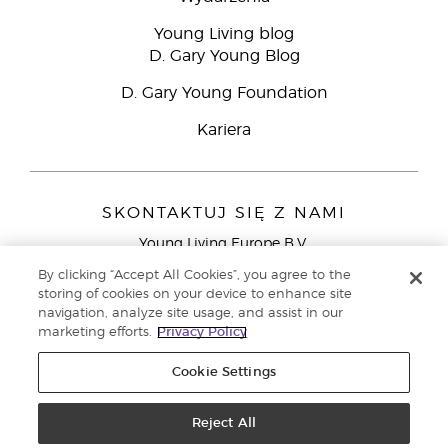
Young Living blog
D. Gary Young Blog
D. Gary Young Foundation
Kariera
SKONTAKTUJ SIĘ Z NAMI
Young Living Europe B.V.
Peizerweg 97
By clicking “Accept All Cookies”, you agree to the
9727 AJ Groningen
storing of cookies on your device to enhance site
Holandia
navigation, analyze site usage, and assist in our
marketing efforts.
Privacy Policy
Young Living Europe Ltd - Europejska siedziba
główna:+44 (0) 20 3935 9000
Cookie Settings
Copyright © 2021 Young Living Essential Oils. Wszystkie prawa
zastrzeżone. |
Reject All
Polityka prywatności