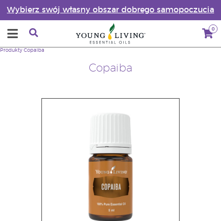
Wybierz swój własny obszar dobrego samopoczucia
0
Produkty
Copaiba
Copaiba