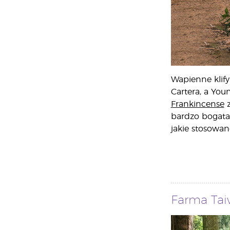
Wapienne klif
Cartera, a You
Frankincense
z
bardzo bogata 
jakie stosowan
Farma Tai