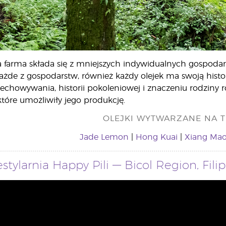
a farma składa się z mniejszych indywidualnych gospodar
każde z gospodarstw, również każdy olejek ma swoją histor
chowywania, historii pokoleniowej i znaczeniu rodziny ro
tóre umożliwiły jego produkcję.
OLEJKI WYTWARZANE NA T
Jade Lemon
|
Hong Kuai
|
Xiang Ma
stylarnia Happy Pili — Bicol Region, Filip