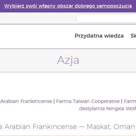
Wybierz swój własny obszar dobrego samopoczucia
Przydatna wiedza
S
Przewodnik po dyfuzorach olejków eterycznych online
Ostatn
Azja
a
Arabian Frankincense
|
Farma
Taiwan Cooperative
|
Farma
destylarnia Ningxia Wol
ia Arabian Frankincense — Maskat, Oman