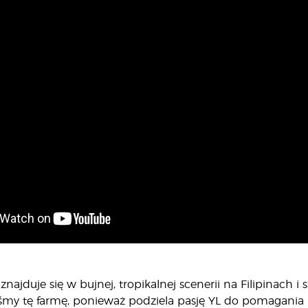
znajduje się w bujnej, tropikalnej scenerii na Filipinach
iśmy tę farmę, ponieważ podziela pasję YL do pomagania 