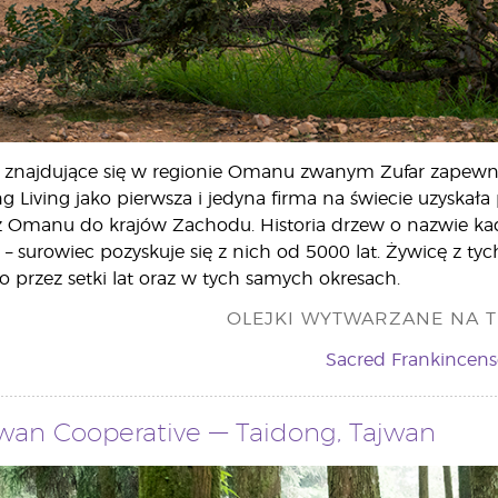
y znajdujące się w regionie Omanu zwanym Zufar zapewni
ng Living jako pierwsza i jedyna firma na świecie uzyskała
 Omanu do krajów Zachodu. Historia drzew o nazwie kadz
– surowiec pozyskuje się z nich od 5000 lat. Żywicę z tyc
o przez setki lat oraz w tych samych okresach.
OLEJKI WYTWARZANE NA T
Sacred Frankincens
wan Cooperative — Taidong, Tajwan