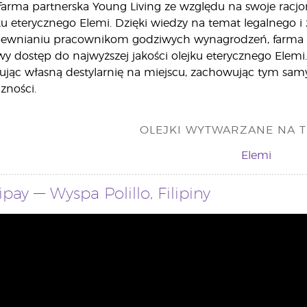
farma partnerska Young Living ze względu na swoje racj
u eterycznego Elemi. Dzięki wiedzy na temat legalnego i
apewnianiu pracownikom godziwych wynagrodzeń, farma c
 dostęp do najwyższej jakości olejku eterycznego Elemi
dując własną destylarnię na miejscu, zachowując tym sa
zności.
OLEJKI WYTWARZANE NA T
Elemi
pay — Wyspa Polillo, Filipiny