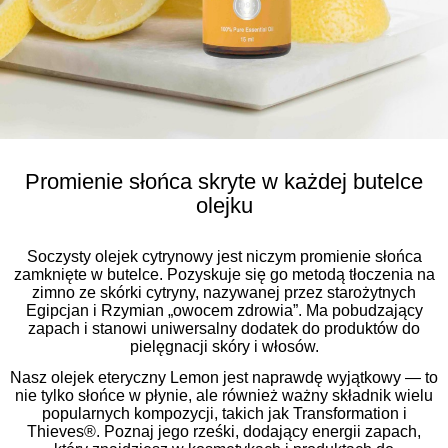
Promienie słońca skryte w każdej butelce
olejku
Soczysty olejek cytrynowy jest niczym promienie słońca
zamknięte w butelce. Pozyskuje się go metodą tłoczenia na
zimno ze skórki cytryny, nazywanej przez starożytnych
Egipcjan i Rzymian „owocem zdrowia”. Ma pobudzający
zapach i stanowi uniwersalny dodatek do produktów do
pielęgnacji skóry i włosów.
Nasz olejek eteryczny Lemon jest naprawdę wyjątkowy — to
nie tylko słońce w płynie, ale również ważny składnik wielu
popularnych kompozycji, takich jak Transformation i
Thieves®. Poznaj jego rześki, dodający energii zapach,