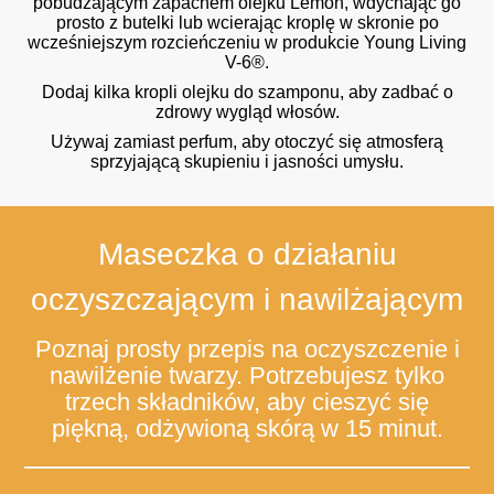
pobudzającym zapachem olejku Lemon, wdychając go
prosto z butelki lub wcierając kroplę w skronie po
wcześniejszym rozcieńczeniu w produkcie Young Living
V-6®.
Dodaj kilka kropli olejku do szamponu, aby zadbać o
zdrowy wygląd włosów.
Używaj zamiast perfum, aby otoczyć się atmosferą
sprzyjającą skupieniu i jasności umysłu.
Maseczka o działaniu
oczyszczającym i nawilżającym
Poznaj prosty przepis na oczyszczenie i
nawilżenie twarzy. Potrzebujesz tylko
trzech składników, aby cieszyć się
piękną, odżywioną skórą w 15 minut.