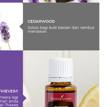
CEDARWOOD
Solusi bagi kulit berseri dan rambut
menawan
THIEVES®
mesra lagi
aman anda
n Thieves