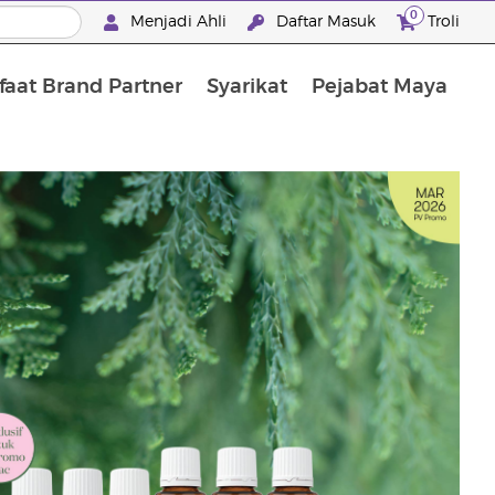
0
Menjadi Ahli
Daftar Masuk
Troli
aat Brand Partner
Syarikat
Pejabat Maya
Mandian, Penjagaan Tubuh dan Rambut
"