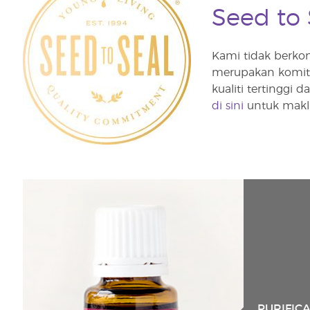
Seed to
Kami tidak berk
merupakan komitm
kualiti tertinggi
di sini
untuk maklu
PURIFIC