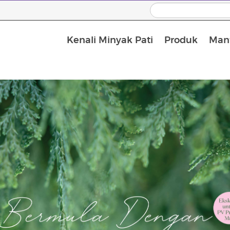
Kenali Minyak Pati
Produk
Manf
Minyak Urut dan Minyak Pembawa