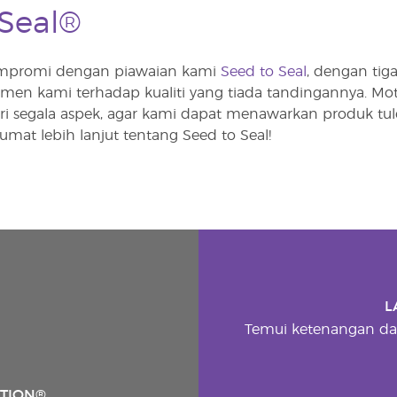
 Seal®
ompromi dengan piawaian kami
Seed to Seal
, dengan ti
en kami terhadap kualiti yang tiada tandingannya. Mo
 dari segala aspek, agar kami dapat menawarkan produk tul
mat lebih lanjut tentang Seed to Seal!
L
Temui ketenangan da
ATION®