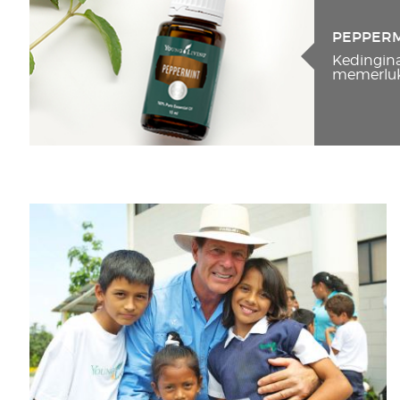
PEPPER
Kedingina
memerlu