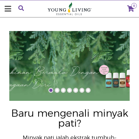
0
"
Baru mengenali minyak
pati?
Minyak pati ialah ekstrak tumbuh-