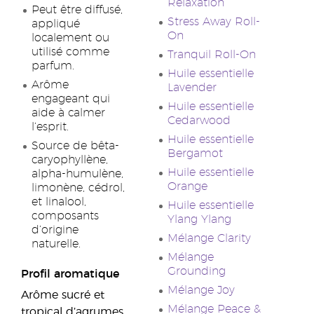
Relaxation
Peut être diffusé,
Stress Away Roll-
appliqué
On
localement ou
utilisé comme
Tranquil Roll-On
parfum.
Huile essentielle
Arôme
Lavender
engageant qui
Huile essentielle
aide à calmer
Cedarwood
l’esprit.
Huile essentielle
Source de bêta-
Bergamot
caryophyllène,
Huile essentielle
alpha-humulène,
Orange
limonène, cédrol,
et linalool,
Huile essentielle
composants
Ylang Ylang
d’origine
Mélange Clarity
naturelle.
Mélange
Grounding
Profil aromatique
Mélange Joy
Arôme sucré et
Mélange Peace &
tropical d’agrumes