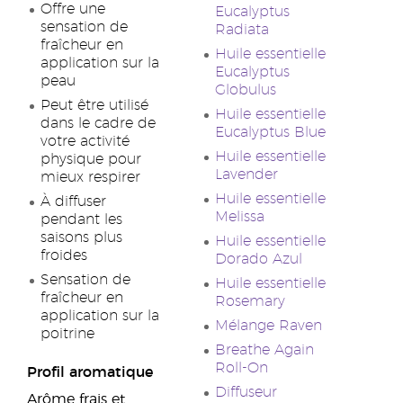
Offre une
Eucalyptus
sensation de
Radiata
fraîcheur en
Huile essentielle
application sur la
Eucalyptus
peau
Globulus
Peut être utilisé
Huile essentielle
dans le cadre de
Eucalyptus Blue
votre activité
Huile essentielle
physique pour
Lavender
mieux respirer
Huile essentielle
À diffuser
Melissa
pendant les
saisons plus
Huile essentielle
froides
Dorado Azul
Sensation de
Huile essentielle
fraîcheur en
Rosemary
application sur la
Mélange Raven
poitrine
Breathe Again
Roll-On
Profil aromatique
Diffuseur
Arôme frais et