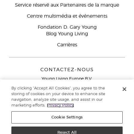
Service réservé aux Partenaires de la marque
Centre multimédia et événements
Fondation D. Gary Young
Blog Young Living
Carrières
CONTACTEZ-NOUS
Young Living Europe B.V.
Peizerweg 97
By clicking “Accept All Cookies”, you agree to the
9727 AJ Groningen
storing of cookies on your device to enhance site
Netherlands
navigation, analyze site usage, and assist in our
marketing efforts.
Privacy Policy
Service réservé aux Partenaires de la marque
0800 917
791
Cookie Settings
Copyright © 2021 Young Living Essential Oils. Tous droits réservés. |
Politique de confidentialité
Reject All