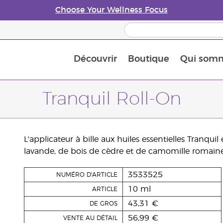
Choose Your Wellness Focus
Découvrir
Boutique
Qui som
À propos des huiles essentielles
Histoire des huiles essentielles
Guide des huiles essentielles
Petit guide sur les diffuseurs d’huile essentielle
Connaissez-vous les nutriments
The Young Living Food Suppl
Comment utiliser les huiles essentielles
Devenir Partenaire de la marque
Tranquil Roll-On
L'applicateur à bille aux huiles essentielles Tranquil
lavande, de bois de cèdre et de camomille romaine
3533525
NUMÉRO D'ARTICLE
10 ml
ARTICLE
43,31 €
DE GROS
56,99 €
VENTE AU DÉTAIL