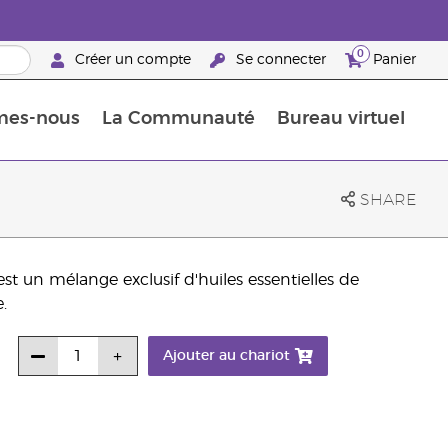
0
Créer un compte
Se connecter
Panier
mes-nous
La Communauté
Bureau virtuel
ements Guide
Promotions dans le classement
Retraites « Reconnaissance de Partenaires de la marque »
25 raisons de devenir Partenaire de la marque
Retraites « Reconn
SHARE
 est un mélange exclusif d'huiles essentielles de
.
Ajouter au chariot