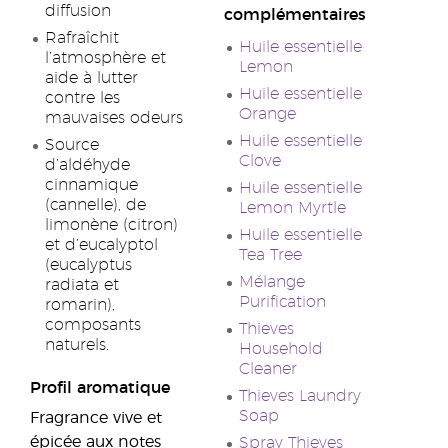
diffusion
complémentaires
Rafraîchit
Huile essentielle
l’atmosphère et
Lemon
aide à lutter
Huile essentielle
contre les
Orange
mauvaises odeurs
Huile essentielle
Source
Clove
d’aldéhyde
cinnamique
Huile essentielle
(cannelle), de
Lemon Myrtle
limonène (citron)
Huile essentielle
et d’eucalyptol
Tea Tree
(eucalyptus
Mélange
radiata et
Purification
romarin),
composants
Thieves
naturels.
Household
Cleaner
Profil aromatique
Thieves Laundry
Soap
Fragrance vive et
épicée aux notes
Spray Thieves