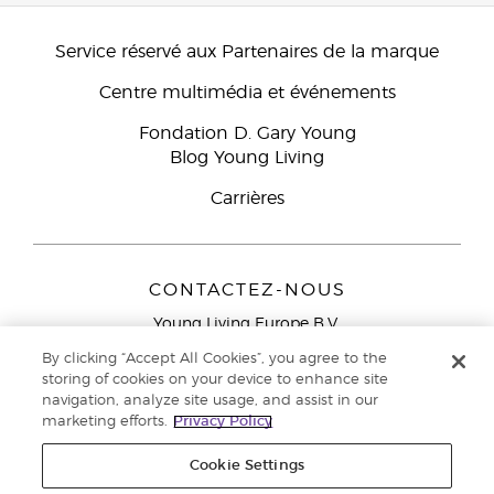
Service réservé aux Partenaires de la marque
Centre multimédia et événements
Fondation D. Gary Young
Blog Young Living
Carrières
CONTACTEZ-NOUS
Young Living Europe B.V.
Peizerweg 97
By clicking “Accept All Cookies”, you agree to the
9727 AJ Groningen
storing of cookies on your device to enhance site
Netherlands
navigation, analyze site usage, and assist in our
marketing efforts.
Privacy Policy
Service réservé aux Partenaires de la marque
0800 917
791
Cookie Settings