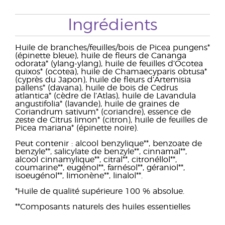
Ingrédients
Huile de branches/feuilles/bois de Picea pungens*
(épinette bleue), huile de fleurs de Cananga
odorata* (ylang-ylang), huile de feuilles d’Ocotea
quixos* (ocotea), huile de Chamaecyparis obtusa*
(cyprès du Japon), huile de fleurs d’Artemisia
pallens* (davana), huile de bois de Cedrus
atlantica* (cèdre de l’Atlas), huile de Lavandula
angustifolia* (lavande), huile de graines de
Coriandrum sativum* (coriandre), essence de
zeste de Citrus limon* (citron), huile de feuilles de
Picea mariana* (épinette noire).
Peut contenir : alcool benzylique**, benzoate de
benzyle**, salicylate de benzyle**, cinnamal**,
alcool cinnamylique**, citral**, citronéllol**,
coumarine**, eugénol**, farnésol**, géraniol**,
isoeugénol**, limonène**, linalol**.
*Huile de qualité supérieure 100 % absolue.
**Composants naturels des huiles essentielles