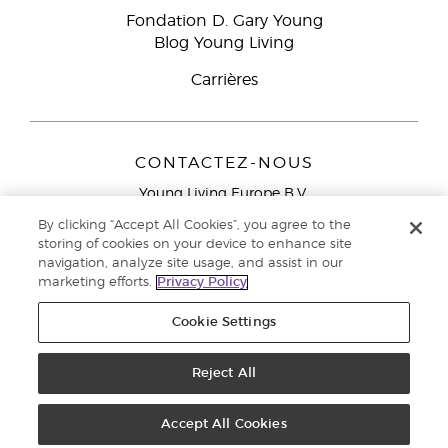
Fondation D. Gary Young
Blog Young Living
Carrières
CONTACTEZ-NOUS
Young Living Europe B.V.
Peizerweg 97
By clicking “Accept All Cookies”, you agree to the
9727 AJ Groningen
storing of cookies on your device to enhance site
Netherlands
navigation, analyze site usage, and assist in our
marketing efforts.
Privacy Policy
Service réservé aux Partenaires de la marque
0800 917
791
Cookie Settings
Copyright © 2021 Young Living Essential Oils. Tous droits réservés. |
Politique de confidentialité
Reject All
Accept All Cookies