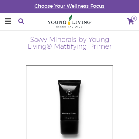
Choose Your Wellness Focus
0
Savvy Minerals by Young
Living® Mattifying Primer