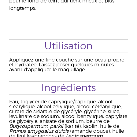
pour le fond de teint qui tient mieux et plus
longtemps.
Utilisation
Appliquez une fine couche sur une peau propre
et hydratée. Laissez poser quelques minutes
avant d’appliquer le maquillage.
Ingrédients
Eau, triglycéride caprylique/caprique, alcool
stéarylique, alcool cétylique, alcool cétéarylique,
citrate de stéarate de glycéryle, glycérine, silice,
levulinate de sodium, alcool benzylique, caprylate
de glycéryle, anisate de sodium, beurre de
Butyrospermum parkii
(karité), kaolin, huile de
Prunus amygdalus dulcis
(amande douce), huile
de feuilles/branches de
Leptospermum