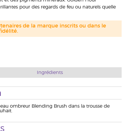
nt et des pigments minéraux. Golden Hour
lantes pour des regards de feu ou naturels quelle
tenaires de la marque inscrits ou dans le
délité.
Ingrédients
n
nceau ombreur Blending Brush dans la trousse de
uhait.
s