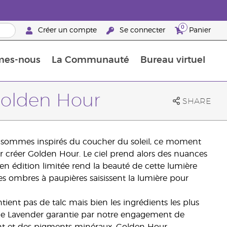
0
Créer un compte
Se connecter
Panier
mes-nous
La Communauté
Bureau virtuel
ements Guide
Promotions dans le classement
Retraites « Reconnaissance de Partenaires de la marque »
25 raisons de devenir Partenaire de la marque
Retraites « Reconn
Golden Hour
SHARE
s sommes inspirés du coucher du soleil, ce moment
ur créer Golden Hour. Le ciel prend alors des nuances
 en édition limitée rend la beauté de cette lumière
s ombres à paupières saisissent la lumière pour
nt pas de talc mais bien les ingrédients les plus
lle Lavender garantie par notre engagement de