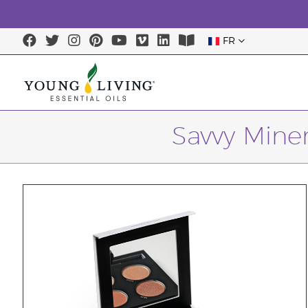
FR
Savvy Mine