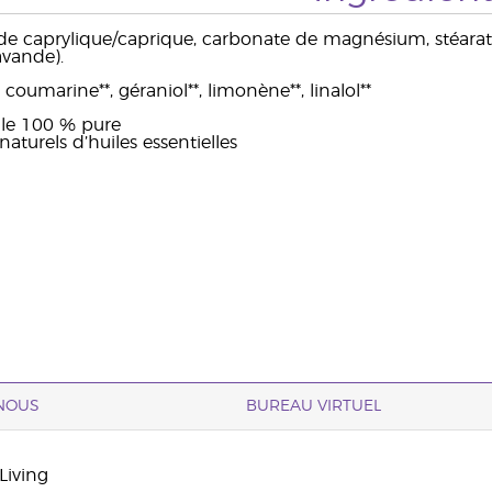
ride caprylique/caprique, carbonate de magnésium, stéarate
avande).
 coumarine**, géraniol**, limonène**, linalol**
elle 100 % pure
turels d’huiles essentielles
NOUS
BUREAU VIRTUEL
Living