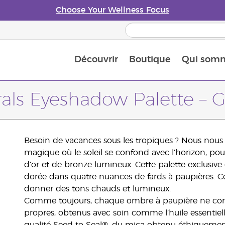
Choose Your Wellness Focus
Découvrir
Boutique
Qui som
À propos des huiles essentielles
Histoire des huiles essentielles
Guide des huiles essentielles
Petit guide sur les diffuseurs d’huile essentielle
Connaissez-vous les nutriments
The Young Living Food Suppl
Comment utiliser les huiles essentielles
Devenir Partenaire de la marque
rals Eyeshadow Palette – 
Besoin de vacances sous les tropiques ? Nous nou
magique où le soleil se confond avec l’horizon, po
d’or et de bronze lumineux. Cette palette exclusive
dorée dans quatre nuances de fards à paupières. Ce
donner des tons chauds et lumineux.
Comme toujours, chaque ombre à paupière ne contie
propres, obtenus avec soin comme l’huile essentie