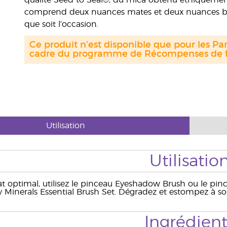
qualité Seed to Seal®, du mica obtenu éthiqueme
comprend deux nuances mates et deux nuances bril
que soit l’occasion.
Ce produit n'est disponible que pour les Par
cadre du programme de Récompenses de fi
Utilisation
Utilisatio
at optimal, utilisez le pinceau Eyeshadow Brush ou le pi
 Minerals Essential Brush Set. Dégradez et estompez à so
Ingrédient