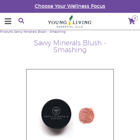
Choose Your Wellness Focus
0
Produits
Savvy Minerals Blush - Smashing
Savvy Minerals Blush -
Smashing