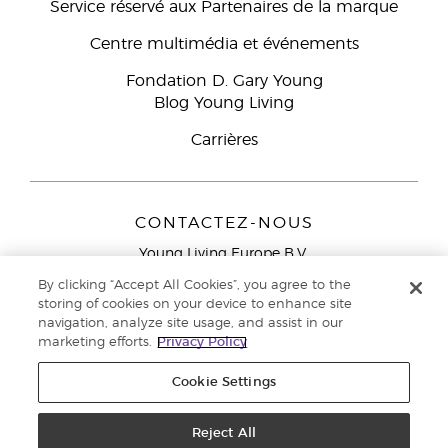
Service réservé aux Partenaires de la marque
Centre multimédia et événements
Fondation D. Gary Young
Blog Young Living
Carrières
CONTACTEZ-NOUS
Young Living Europe B.V.
Peizerweg 97
By clicking “Accept All Cookies”, you agree to the
9727 AJ Groningen
storing of cookies on your device to enhance site
Netherlands
navigation, analyze site usage, and assist in our
marketing efforts.
Privacy Policy
Service réservé aux Partenaires de la marque
0800 917
791
Cookie Settings
Copyright © 2021 Young Living Essential Oils. Tous droits réservés. |
Politique de confidentialité
Reject All