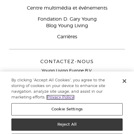
Centre multimédia et événements
Fondation D. Gary Young
Blog Young Living
Carrières
CONTACTEZ-NOUS
Young Living Europe B.V.
Peizerweg 97
By clicking “Accept All Cookies”, you agree to the
9727 AJ Groningen
storing of cookies on your device to enhance site
Netherlands
navigation, analyze site usage, and assist in our
marketing efforts.
Privacy Policy
Service réservé aux Partenaires de la marque
0800 917
791
Cookie Settings
Copyright © 2021 Young Living Essential Oils. Tous droits réservés. |
Reject All
Politique de confidentialité