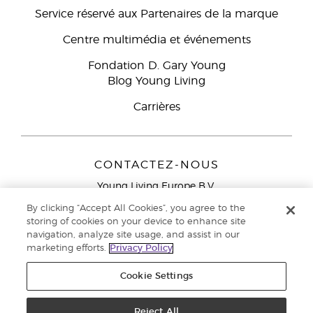
Service réservé aux Partenaires de la marque
Centre multimédia et événements
Fondation D. Gary Young
Blog Young Living
Carrières
CONTACTEZ-NOUS
Young Living Europe B.V.
Peizerweg 97
By clicking “Accept All Cookies”, you agree to the
9727 AJ Groningen
storing of cookies on your device to enhance site
Netherlands
navigation, analyze site usage, and assist in our
marketing efforts.
Privacy Policy
Service réservé aux Partenaires de la marque
0800 917
791
Cookie Settings
Copyright © 2021 Young Living Essential Oils. Tous droits réservés. |
Politique de confidentialité
Reject All