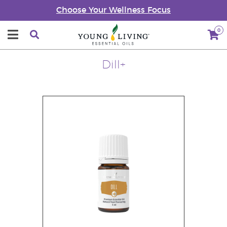
Choose Your Wellness Focus
0
Dill+