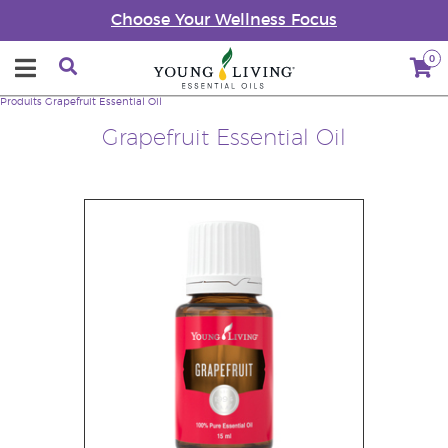
Choose Your Wellness Focus
0
Produits
Grapefruit Essential Oil
Grapefruit Essential Oil