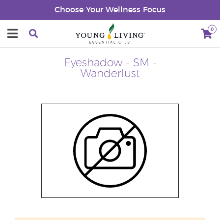
Choose Your Wellness Focus
0
Eyeshadow - SM -
Wanderlust