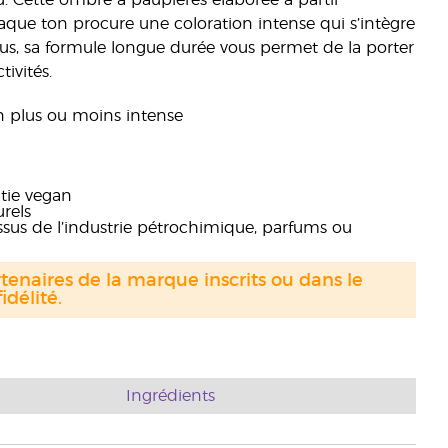
au. Cette ombre à paupières élaborée à partir
aque ton procure une coloration intense qui s’intègre
plus, sa formule longue durée vous permet de la porter
ivités.
n plus ou moins intense
tie vegan
rels
issus de l’industrie pétrochimique, parfums ou
tenaires de la marque inscrits ou dans le
délité.
Ingrédients