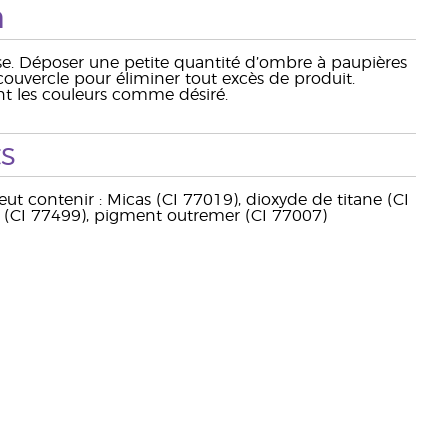
n
osse. Déposer une petite quantité d’ombre à paupières
couvercle pour éliminer tout excès de produit.
nt les couleurs comme désiré.
s
ut contenir : Micas (CI 77019), dioxyde de titane (CI
er (CI 77499), pigment outremer (CI 77007)