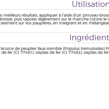
Utilisatio
es meilleurs résultats, appliquer à l’aide d’un pinceau-br
-brosse, puis tapoter légèrement sur le manche contre le 
catement sur vos paupières, en intégrant et en mélangea
Ingrédient
 d’écorce de peuplier faux-tremble (Populus tremuloides) Pe
 de fer (CI 77491), oxydes de fer (CI 77492), oxydes de f