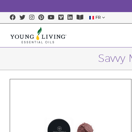
FR
Savvy 