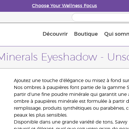
Choose Your Wellness Focus
Découvrir
Boutique
Qui som
À propos des huiles essentielles
Histoire des huiles essentielles
Guide des huiles essentielles
Petit guide sur les diffuseurs d’huile essentielle
Connaissez-vous les nutriments
The Young Living Food Suppl
Comment utiliser les huiles essentielles
Devenir Partenaire de la marque
Minerals Eyeshadow - Uns
Ajoutez une touche d’élégance ou misez à fond sur
Nos ombres à paupières font partie de la gamme Sa
partir d’une fine poudre minérale qui garantit une 
ombre à paupières minérale est formulée à partir d
remplissage, produits synthétiques ou parabènes, 
peaux les plus sensibles.
Disponible dans une grande variété de tons, Savvy 