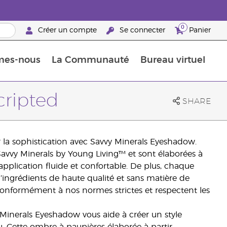
0
Créer un compte
Se connecter
Panier
mes-nous
La Communauté
Bureau virtuel
ements Guide
Promotions dans le classement
Retraites « Reconnaissance de Partenaires de la marque »
25 raisons de devenir Partenaire de la marque
Retraites « Reconn
cripted
SHARE
 la sophistication avec Savvy Minerals Eyeshadow.
vvy Minerals by Young Living™ et sont élaborées à
application fluide et confortable. De plus, chaque
’ingrédients de haute qualité et sans matière de
conformément à nos normes strictes et respectent les
Minerals Eyeshadow vous aide à créer un style