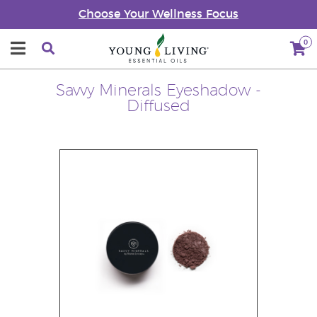
Choose Your Wellness Focus
0
Savvy Minerals Eyeshadow -
Diffused