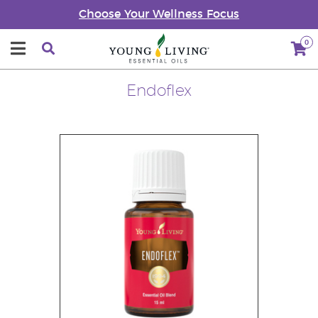
Choose Your Wellness Focus
0
Endoflex