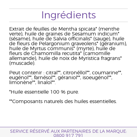
Ingrédients
Extrait de feuilles de Mentha spicata* (menthe
verte), huile de graines de Sesamum indicum*
(sésame), huile de Salvia officinalis* (sauge), huile
de fleurs de Pelargonium graveolens* (géranium),
huile de Myrtus communis* (myrte), huile de
fleurs de Chamomilla recutita* (camomille
allemande), huile de noix de Myristica fragrans*
(muscade).
Peut contenir : citral**, citronéllol**, coumarine**,
eugénol**, farnésol**, géraniol**, isoeugénol**,
limonène**, linalol**.
*Huile essentielle 100 % pure.
**Composants naturels des huiles essentielles.
SERVICE RÉSERVÉ AUX PARTENAIRES DE LA MARQUE:
0800 917 791