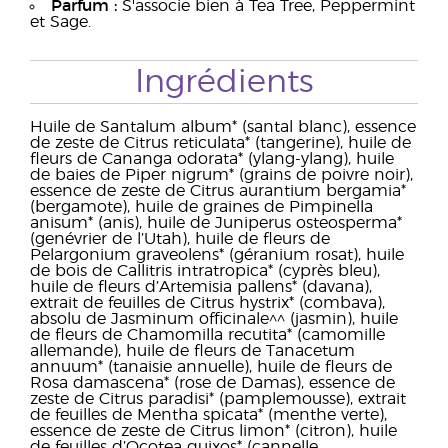
Parfum :
S'associe bien à Tea Tree, Peppermint
et Sage.
Ingrédients
Huile de Santalum album* (santal blanc), essence
de zeste de Citrus reticulata* (tangerine), huile de
fleurs de Cananga odorata* (ylang-ylang), huile
de baies de Piper nigrum* (grains de poivre noir),
essence de zeste de Citrus aurantium bergamia*
(bergamote), huile de graines de Pimpinella
anisum* (anis), huile de Juniperus osteosperma*
(genévrier de l’Utah), huile de fleurs de
Pelargonium graveolens* (géranium rosat), huile
de bois de Callitris intratropica* (cyprès bleu),
huile de fleurs d’Artemisia pallens* (davana),
extrait de feuilles de Citrus hystrix* (combava),
absolu de Jasminum officinale^^ (jasmin), huile
de fleurs de Chamomilla recutita* (camomille
allemande), huile de fleurs de Tanacetum
annuum* (tanaisie annuelle), huile de fleurs de
Rosa damascena* (rose de Damas), essence de
zeste de Citrus paradisi* (pamplemousse), extrait
de feuilles de Mentha spicata* (menthe verte),
essence de zeste de Citrus limon* (citron), huile
de feuilles d’Ocotea quixos* (cannelle