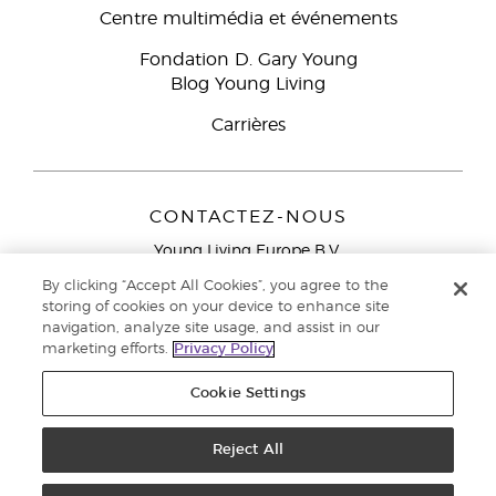
Centre multimédia et événements
Fondation D. Gary Young
Blog Young Living
Carrières
CONTACTEZ-NOUS
Young Living Europe B.V.
Peizerweg 97
By clicking “Accept All Cookies”, you agree to the
9727 AJ Groningen
storing of cookies on your device to enhance site
Netherlands
navigation, analyze site usage, and assist in our
marketing efforts.
Privacy Policy
Service réservé aux Partenaires de la marque
0800 917
791
Cookie Settings
Copyright © 2021 Young Living Essential Oils. Tous droits réservés. |
Politique de confidentialité
Reject All