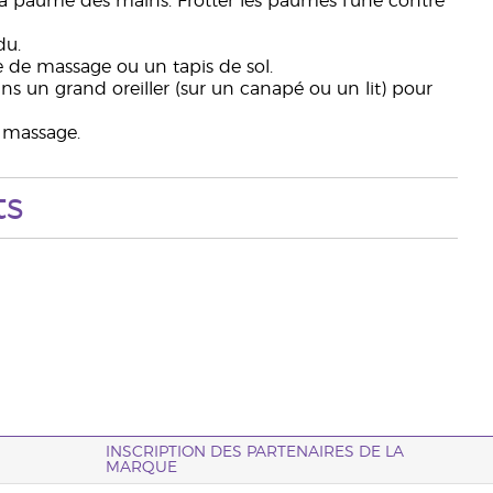
 la paume des mains. Frotter les paumes l’une contre
du.
le de massage ou un tapis de sol.
s un grand oreiller (sur un canapé ou un lit) pour
e massage.
ts
INSCRIPTION DES PARTENAIRES DE LA
MARQUE