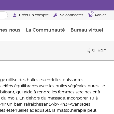
0
Créer un compte
Se connecter
Panier
mes-nous
La Communauté
Bureau virtuel
ements Guide
Promotions dans le classement
Retraites « Reconnaissance de Partenaires de la marque »
25 raisons de devenir Partenaire de la marque
Retraites « Reconn
SHARE
utilise des huiles essentielles puissantes
ffets équilibrants avec les huiles végétales pures. Le
ilisant, qui aide à rendre les femmes sereines et à
es du mois. En dehors du massage, incorporer 10 à
ir un bain rafraîchissant.</p> <h3>Avantages
les essentielles adéquates, la massothérapie peut