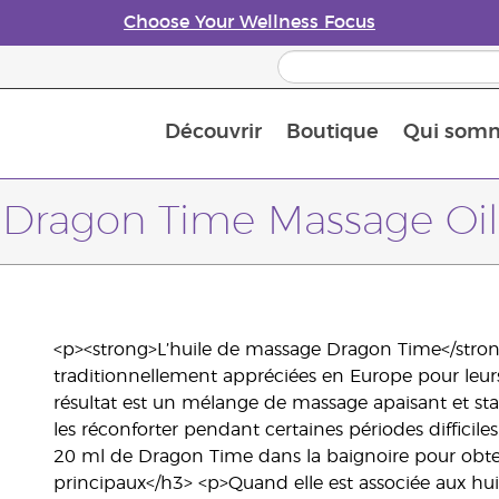
Choose Your Wellness Focus
Découvrir
Boutique
Qui som
À propos des huiles essentielles
Histoire des huiles essentielles
Guide des huiles essentielles
Petit guide sur les diffuseurs d’huile essentielle
Connaissez-vous les nutriments
The Young Living Food Suppl
Comment utiliser les huiles essentielles
Devenir Partenaire de la marque
Dragon Time Massage Oil
<p><strong>L’huile de massage Dragon Time</strong> 
traditionnellement appréciées en Europe pour leurs e
résultat est un mélange de massage apaisant et stab
les réconforter pendant certaines périodes difficil
20 ml de Dragon Time dans la baignoire pour obten
principaux</h3> <p>Quand elle est associée aux hui