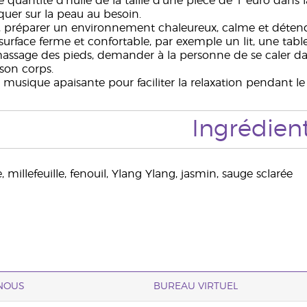
 quantité d’huile de la taille d’une pièce de 1 euro dans
iquer sur la peau au besoin.
, préparer un environnement chaleureux, calme et déten
 surface ferme et confortable, par exemple un lit, une tab
assage des pieds, demander à la personne de se caler dan
son corps.
 musique apaisante pour faciliter la relaxation pendant l
Ingrédien
 millefeuille, fenouil, Ylang Ylang, jasmin, sauge sclarée
NOUS
BUREAU VIRTUEL