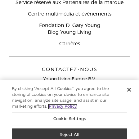
Service réservé aux Partenaires de la marque
Centre multimédia et événements
Fondation D. Gary Young
Blog Young Living
Carrières
CONTACTEZ-NOUS
Young Living Europe B.V.
Peizerweg 97
By clicking “Accept All Cookies”, you agree to the
9727 AJ Groningen
storing of cookies on your device to enhance site
Netherlands
navigation, analyze site usage, and assist in our
marketing efforts.
Privacy Policy
Service réservé aux Partenaires de la marque
0800 917
791
Cookie Settings
Copyright © 2021 Young Living Essential Oils. Tous droits réservés. |
Politique de confidentialité
Reject All