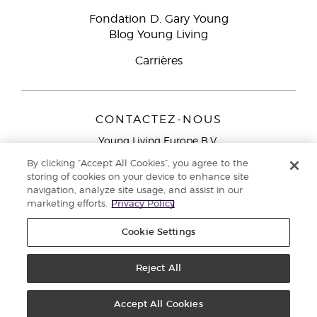
Fondation D. Gary Young
Blog Young Living
Carrières
CONTACTEZ-NOUS
Young Living Europe B.V.
Peizerweg 97
By clicking “Accept All Cookies”, you agree to the
9727 AJ Groningen
storing of cookies on your device to enhance site
Netherlands
navigation, analyze site usage, and assist in our
marketing efforts.
Privacy Policy
Service réservé aux Partenaires de la marque
0800 917
791
Cookie Settings
Copyright © 2021 Young Living Essential Oils. Tous droits réservés. |
Politique de confidentialité
Reject All
Accept All Cookies