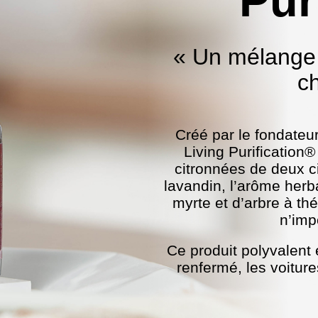
Pur
« Un mélange 
c
Créé par le fondateu
Living Purification
citronnées de deux cit
lavandin, l’arôme her
myrte et d’arbre à th
n’imp
Ce produit polyvalent 
renfermé, les voiture