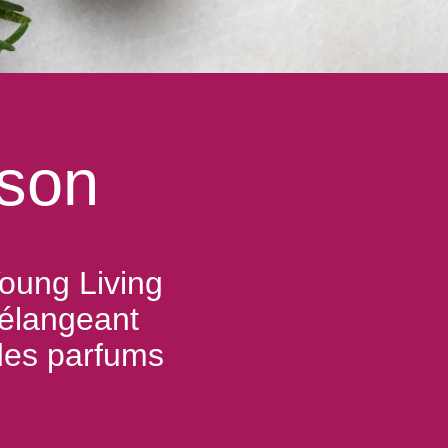
ison
oung Living
mélangeant
 des parfums