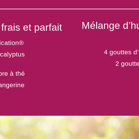
Mélange d’hu
rais et parfait
ication®
4 gouttes d
ucalyptus
2 goutt
bre à thé
tangerine