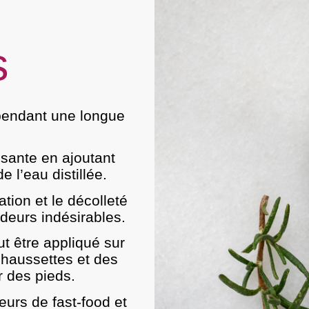
s
 pendant une longue
ssante en ajoutant
l’eau distillée.
tion et le décolleté
deurs indésirables.
t être appliqué sur
chaussettes et des
r des pieds.
urs de fast-food et