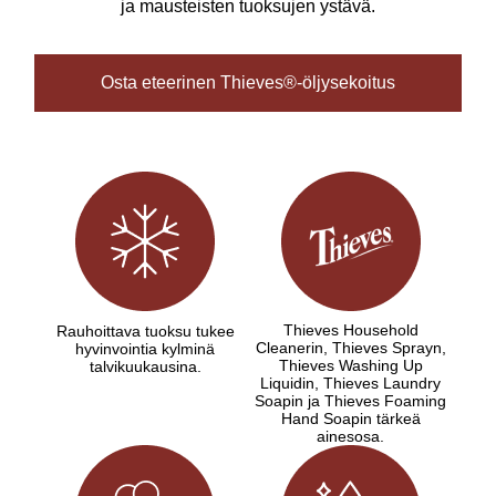
ja mausteisten tuoksujen ystävä.
Osta eteerinen Thieves®-öljysekoitus
Thieves Household
Rauhoittava tuoksu tukee
Cleanerin, Thieves Sprayn,
hyvinvointia kylminä
Thieves Washing Up
talvikuukausina.
Liquidin, Thieves Laundry
Soapin ja Thieves Foaming
Hand Soapin tärkeä
ainesosa.