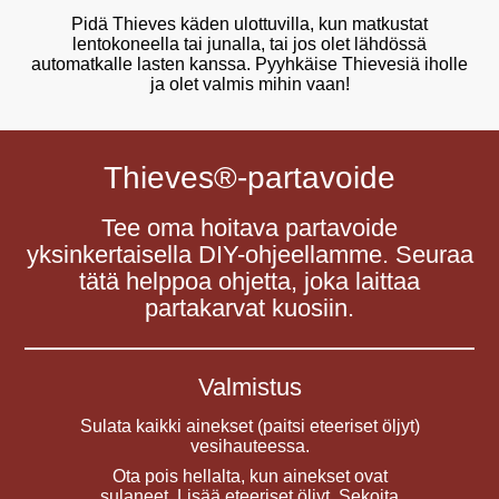
Pidä Thieves käden ulottuvilla, kun matkustat
lentokoneella tai junalla, tai jos olet lähdössä
automatkalle lasten kanssa. Pyyhkäise Thievesiä iholle
ja olet valmis mihin vaan!
Thieves®-partavoide
Tee oma hoitava partavoide
yksinkertaisella DIY-ohjeellamme. Seuraa
tätä helppoa ohjetta, joka laittaa
partakarvat kuosiin.
Valmistus
Sulata kaikki ainekset (paitsi eteeriset öljyt)
vesihauteessa.
Ota pois hellalta, kun ainekset ovat
sulaneet. Lisää eteeriset öljyt. Sekoita