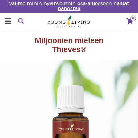
Valitse mihin hyvinvoinnin osa-alueeseen haluat
panostaa
0
Miljoonien mieleen
Thieves®