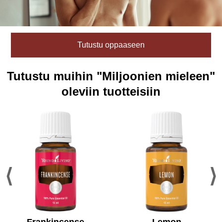
Tutustu oppaaseen
Tutustu muihin "Miljoonien mieleen"
oleviin tuotteisiin
Frankincense
Lemon