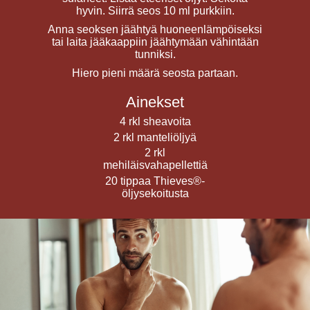
hyvin. Siirrä seos 10 ml purkkiin.
Anna seoksen jäähtyä huoneenlämpöiseksi
tai laita jääkaappiin jäähtymään vähintään
tunniksi.
Hiero pieni määrä seosta partaan.
Ainekset
4 rkl sheavoita
2 rkl manteliöljyä
2 rkl
mehiläisvahapellettiä
20 tippaa Thieves®-
öljysekoitusta