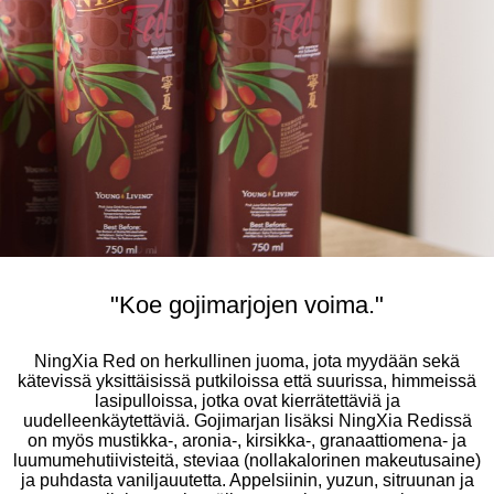
"Koe gojimarjojen voima."
NingXia Red on herkullinen juoma, jota myydään sekä
kätevissä yksittäisissä putkiloissa että suurissa, himmeissä
lasipulloissa, jotka ovat kierrätettäviä ja
uudelleenkäytettäviä. Gojimarjan lisäksi NingXia Redissä
on myös mustikka-, aronia-, kirsikka-, granaattiomena- ja
luumumehutiivisteitä, steviaa (nollakalorinen makeutusaine)
ja puhdasta vaniljauutetta. Appelsiinin, yuzun, sitruunan ja