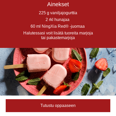
Ainekset
225 g vaniljajogurttia
2 rkl hunajaa
60 ml NingXia Red® -juomaa
Halutessasi voit lisätä tuoreita marjoja
tai pakastemarjoja
Tutustu oppaaseen