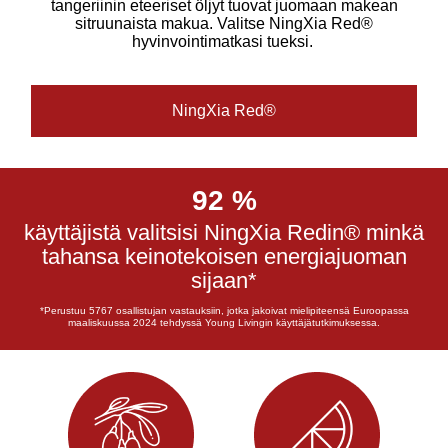
tangeriinin eteeriset öljyt tuovat juomaan makean
sitruunaista makua. Valitse NingXia Red®
hyvinvointimatkasi tueksi.
NingXia Red®
92 % ​
käyttäjistä valitsisi NingXia Redin® minkä
tahansa keinotekoisen energiajuoman
sijaan*
*Perustuu 5767 osallistujan vastauksiin, jotka jakoivat mielipiteensä Euroopassa
maaliskuussa 2024 tehdyssä Young Livingin käyttäjätutkimuksessa.