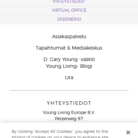
YHTEYSTIEDOT
VIRTUAL OFFICE
JÄSENEKSI
Asiakaspalvelu
Tapahtumat & Mediakeskus
D. Gary Young -säätiö
Young Living- Blogi
Ura
YHTEYSTIEDOT
Young Living Europe B.V.
Peizerweg 97
9727 AJ Groningen
Netherlands
By clicking “Accept All Cookies”, you agree to the
storing of cookies on your device to enhance site