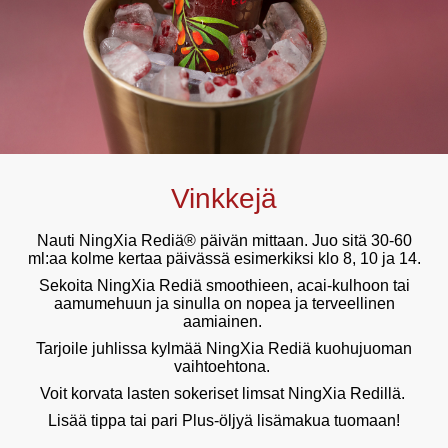
Vinkkejä
Nauti NingXia Rediä® päivän mittaan. Juo sitä 30-60
ml:aa kolme kertaa päivässä esimerkiksi klo 8, 10 ja 14.
Sekoita NingXia Rediä smoothieen, acai-kulhoon tai
aamumehuun ja sinulla on nopea ja terveellinen
aamiainen.
Tarjoile juhlissa kylmää NingXia Rediä kuohujuoman
vaihtoehtona.
Voit korvata lasten sokeriset limsat NingXia Redillä.
Lisää tippa tai pari Plus-öljyä lisämakua tuomaan!