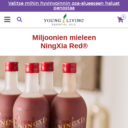
Valitse mihin hyvinvoinnin osa-alueeseen haluat
panostaa
0
Miljoonien mieleen
NingXia Red®