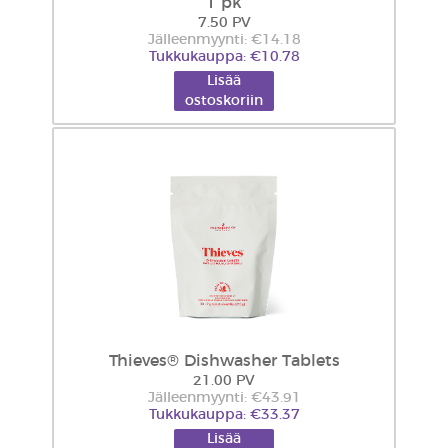
1 pk
7.50 PV
Jälleenmyynti: €14.18
Tukkukauppa: €10.78
Lisää
ostoskoriin
Thieves® Dishwasher Tablets
21.00 PV
Jälleenmyynti: €43.91
Tukkukauppa: €33.37
Lisää