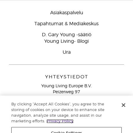
Asiakaspalvelu
Tapahtumat & Mediakeskus
D. Gary Young -säätiö
Young Living- Blogi
Ura
YHTEYSTIEDOT
Young Living Europe B.V.
Peizerweg 97
9727 AJ Groningen
Netherlands
By clicking “Accept All Cookies”, you agree to the
storing of cookies on your device to enhance site
Ilmainen yhteydenotto lankanumeroista Suomesta
0800
navigation, analyze site usage, and assist in our
913 239
marketing efforts.
Privacy Policy
Email: asiakaspalvelu@youngliving.com