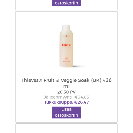
ostoskoriin
Thieves® Fruit & Veggie Soak (UK) 426
ml
20.50 PV
Jälleenmyynti: €34.83
Tukkukauppa: €26.47
Lisää
ostoskoriin