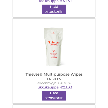
Tukkukauppa: €41.53
Lisää
ostoskoriin
Thieves® Multipurpose Wipes
14.50 PV
Jälleenmyynti: €30.70
Tukkukauppa: €23.33
Lisää
ostoskoriin