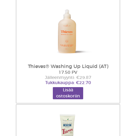
Thieves® Washing Up Liquid (AT)
17.50 PV
Jälleenmyynti: €29.87
Tukkukauppa: €22.70
Lisää
ostoskoriin