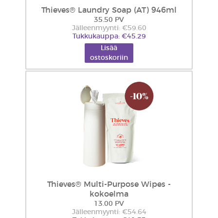
Thieves® Laundry Soap (AT) 946ml
35.50 PV
Jälleenmyynti: €59.60
Tukkukauppa: €45.29
Lisää
ostoskoriin
Thieves® Multi-Purpose Wipes -
kokoelma
13.00 PV
Jälleenmyynti: €54.64