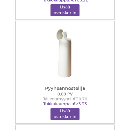
Tukkukauppa: €183.22
Lisää
ostoskoriin
Pyyheannostelija
0.00 PV
Jälleenmyynti: €30.70
Tukkukauppa: €23.33
Lisää
ostoskoriin