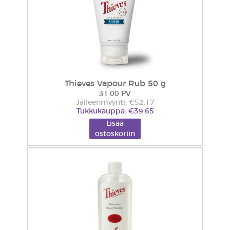
Thieves Vapour Rub 50 g
31.00 PV
Jälleenmyynti: €52.17
Tukkukauppa: €39.65
Lisää
ostoskoriin