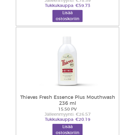
Jälleenmyynti: €78.59
Tukkukauppa: €59.73
Lisää
ostoskoriin
Thieves Fresh Essence Plus Mouthwash
236 ml
15.50 PV
Jälleenmyynti: €26.57
Tukkukauppa: €20.19
Lisää
ostoskoriin