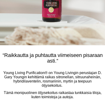
“Raikkautta ja puhtautta viimeiseen pisaraan
asti.”
Young Living Purification® on Young Livingin perustajan D.
Gary Youngin kehittämä raikas sitronellan, sitruunaheinän,
hybridilaventelin, rosmariinin, myrtin ja teepuun
öljysekoitus. ​
Tämä monipuolinen öljysekoitus raikastaa tunkkaisia tiloja,
kuten toimistoja ja autoja.