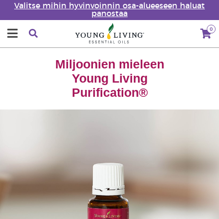
Valitse mihin hyvinvoinnin osa-alueeseen haluat
panostaa
0
Miljoonien mieleen
Young Living
Purification®