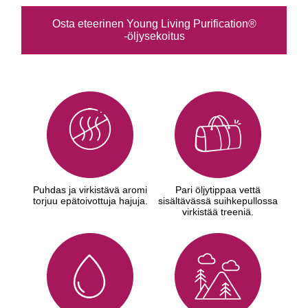
Osta eteerinen Young Living Purification®
-öljysekoitus
Puhdas ja virkistävä aromi
Pari öljytippaa vettä
torjuu epätoivottuja hajuja.
sisältävässä suihkepullossa
virkistää treeniä.