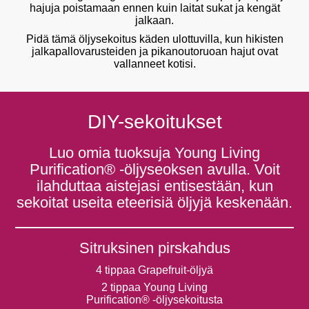
hajuja poistamaan ennen kuin laitat sukat ja kengät
jalkaan.
Pidä tämä öljysekoitus käden ulottuvilla, kun hikisten
jalkapallovarusteiden ja pikanoutoruoan hajut ovat
vallanneet kotisi.
DIY-sekoitukset
Luo omia tuoksuja Young Living
Purification® -öljyseoksen avulla. Voit
ilahduttaa aistejasi entisestään, kun
sekoitat useita eteerisiä öljyjä keskenään. ​
Sitruksinen pirskahdus
4 tippaa Grapefruit-öljyä
2 tippaa Young Living
Purification® -öljysekoitusta