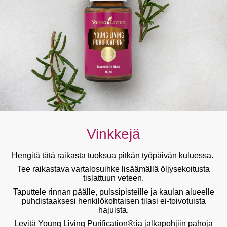
Vinkkejä
Hengitä tätä raikasta tuoksua pitkän työpäivän kuluessa.
Tee raikastava vartalosuihke lisäämällä öljysekoitusta
tislattuun veteen.
Taputtele rinnan päälle, pulssipisteille ja kaulan alueelle
puhdistaaksesi henkilökohtaisen tilasi ei-toivotuista
hajuista.
Levitä Young Living Purification®:ia jalkapohjiin pahoja