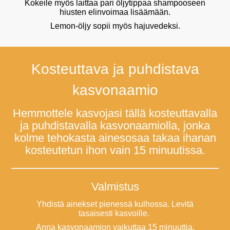
Kokeile myös laittaa pari öljytippaa shampooseen
hiusten elinvoimaa lisäämään.
Lemon-öljy sopii myös hajuvedeksi.
Kosteuttava ja puhdistava
kasvonaamio
Hemmottele kasvojasi tällä kosteuttavalla
ja puhdistavalla kasvonaamiolla, jonka
kolme tehokasta ainesosaa takaa ihanan
kosteutetun ihon vain 15 minuutissa.
Valmistus
Yhdistä ainekset pienessä kulhossa. Levitä
tasaisesti kasvoille.
Anna kasvonaamion vaikuttaa 15 minuuttia,