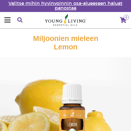
Valitse mihin hyvinvoinnin osa-alueeseen haluat
panostaa
0
Miljoonien mieleen
Lemon