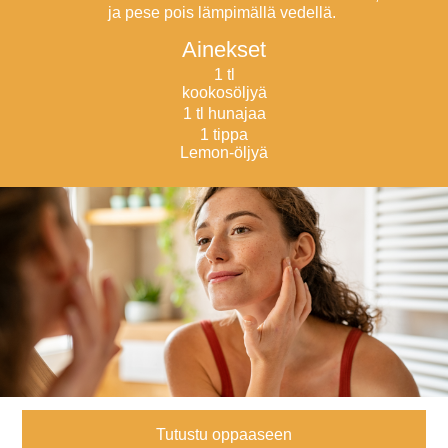
ja pese pois lämpimällä vedellä.
Ainekset
1 tl
kookosöljyä
1 tl hunajaa
1 tippa
Lemon-öljyä ​
Tutustu oppaaseen