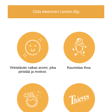
Osta eteerinen Lemon-öljy
Virkistävän raikas aromi, joka
Kaunistaa ihoa.
piristää ja motivoi.