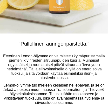
“Pullollinen auringonpaistetta.”
Eteerinen Lemon-öljymme on valmistettu kylmäpuristamalla
pienten ikivihreiden sitruunapuiden kuoria. Muinaiset
egyptiläiset ja roomalaiset pitivät sitruunaa “terveyden
hedelmänä”. Tällä elinvoimaisella öljyllä on energisoiva
tuoksu, ja sitä voidaan käyttää esimerkiksi ihon- ja
hiustenhoidossa. ​
Lemon-öljymme tuo mieleen kesäisen hellepäivän, ja se on
tärkeä ainesosa muun muassa Transformation- ja Thieves®-
öljysekoituksissamme. Tutustu tähän raikkaaseen ja
virkistävään tuoksuun, joka on avainasemassa hygienia- ja
siivoustuotteissamme.